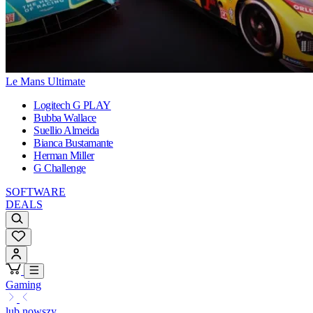
Le Mans Ultimate
Logitech G PLAY
Bubba Wallace
Suellio Almeida
Bianca Bustamante
Herman Miller
G Challenge
SOFTWARE
DEALS
Gaming
lub nowszy