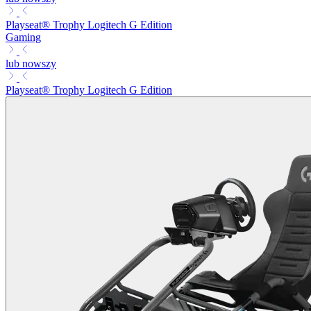
Playseat® Trophy Logitech G Edition
Gaming
lub nowszy
Playseat® Trophy Logitech G Edition