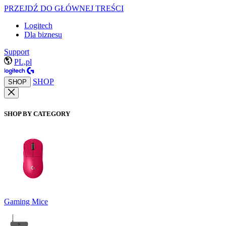
PRZEJDŹ DO GŁÓWNEJ TREŚCI
Logitech
Dla biznesu
Support
PL,pl
SHOP
SHOP
SHOP BY CATEGORY
Gaming Mice