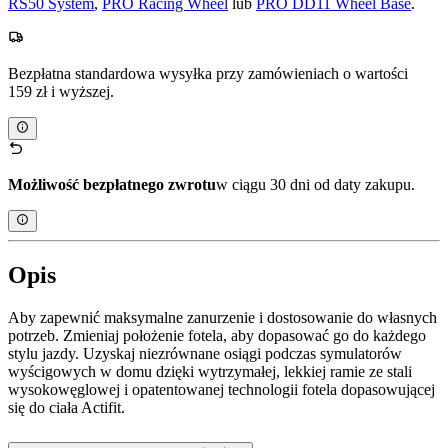
RS50 System
,
PRO Racing Wheel
lub
PRO DD11 Wheel Base
.
Bezpłatna standardowa wysyłka przy zamówieniach o wartości
159 zł i wyższej.
Możliwość bezpłatnego zwrotu
w ciągu 30 dni od daty zakupu.
Opis
Aby zapewnić maksymalne zanurzenie i dostosowanie do własnych
potrzeb. Zmieniaj położenie fotela, aby dopasować go do każdego
stylu jazdy. Uzyskaj niezrównane osiągi podczas symulatorów
wyścigowych w domu dzięki wytrzymałej, lekkiej ramie ze stali
wysokowęglowej i opatentowanej technologii fotela dopasowującej
się do ciała Actifit.