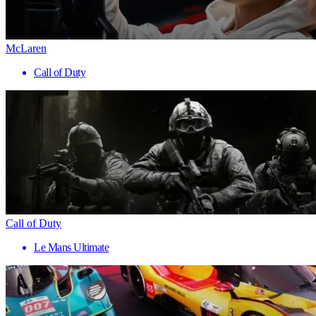
McLaren
Call of Duty
Call of Duty
Le Mans Ultimate