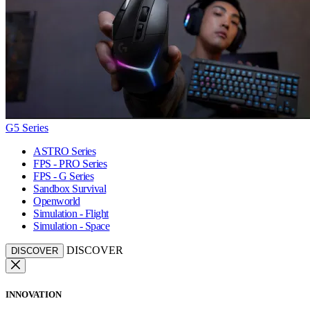
G5 Series
ASTRO Series
FPS - PRO Series
FPS - G Series
Sandbox Survival
Openworld
Simulation - Flight
Simulation - Space
DISCOVER
DISCOVER
INNOVATION