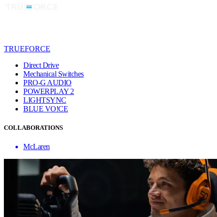
TRUEFORCE
Direct Drive
Mechanical Switches
PRO-G AUDIO
POWERPLAY 2
LIGHTSYNC
BLUE VO!CE
COLLABORATIONS
McLaren