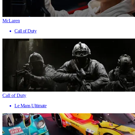
McLaren
Call of Duty
Call of Duty
Le Mans Ultimate