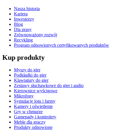
Nasza historia
Kariera
Inwestorzy
Blog
Dla prasy
Zrównoważony rozwój
Recykling
Program odnowionych certyfikowanych produktów
Kup produkty
Myszy do gier
Podkładki do gier
Klawiatury do gier
Zestawy słuchawkowe do gier i audio
Kierownice wyścigowe
Mikrofony
Symulacje lotu i farmy
Kamery i oświetlenie
Gry w chmurze
Gamepady i kontrolery
Meble dla graczy
Produkty odnowione