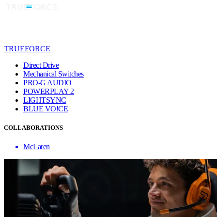
TRUEFORCE
Direct Drive
Mechanical Switches
PRO-G AUDIO
POWERPLAY 2
LIGHTSYNC
BLUE VO!CE
COLLABORATIONS
McLaren