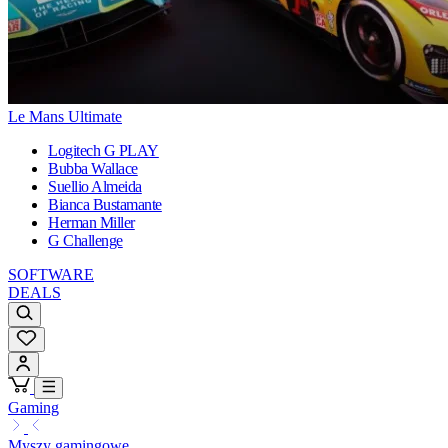
Le Mans Ultimate
Logitech G PLAY
Bubba Wallace
Suellio Almeida
Bianca Bustamante
Herman Miller
G Challenge
SOFTWARE
DEALS
Gaming
Myszy gamingowe