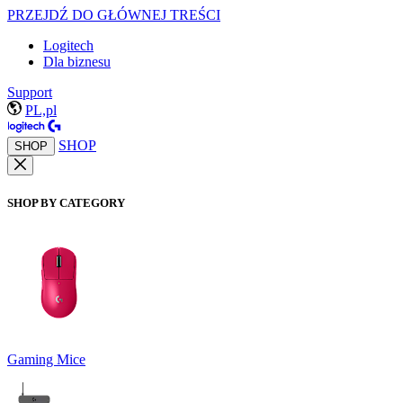
PRZEJDŹ DO GŁÓWNEJ TREŚCI
Logitech
Dla biznesu
Support
PL,pl
SHOP
SHOP
SHOP BY CATEGORY
Gaming Mice