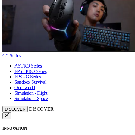
G5 Series
ASTRO Series
FPS - PRO Series
FPS - G Series
Sandbox Survival
Openworld
Simulation - Flight
Simulation - Space
DISCOVER
DISCOVER
INNOVATION