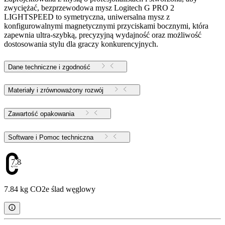
zwyciężać, bezprzewodowa mysz Logitech G PRO 2
LIGHTSPEED to symetryczna, uniwersalna mysz z
konfigurowalnymi magnetycznymi przyciskami bocznymi, która
zapewnia ultra-szybką, precyzyjną wydajność oraz możliwość
dostosowania stylu dla graczy konkurencyjnych.
Dane techniczne i zgodność
Materiały i zrównoważony rozwój
Zawartość opakowania
Software i Pomoc techniczna
7.84
7.84 kg CO2e ślad węglowy