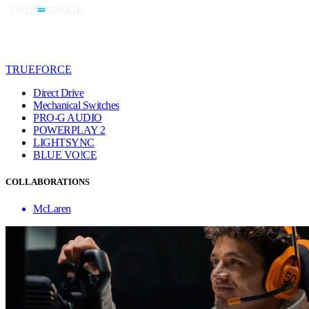
TRUEFORCE
Direct Drive
Mechanical Switches
PRO-G AUDIO
POWERPLAY 2
LIGHTSYNC
BLUE VO!CE
COLLABORATIONS
McLaren