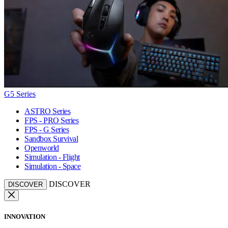
G5 Series
ASTRO Series
FPS - PRO Series
FPS - G Series
Sandbox Survival
Openworld
Simulation - Flight
Simulation - Space
DISCOVER
DISCOVER
INNOVATION