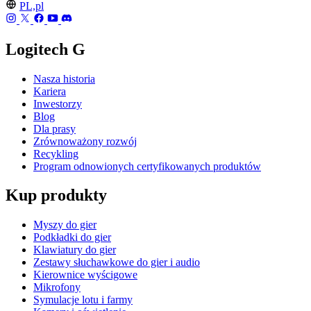
PL,pl
Logitech G
Nasza historia
Kariera
Inwestorzy
Blog
Dla prasy
Zrównoważony rozwój
Recykling
Program odnowionych certyfikowanych produktów
Kup produkty
Myszy do gier
Podkładki do gier
Klawiatury do gier
Zestawy słuchawkowe do gier i audio
Kierownice wyścigowe
Mikrofony
Symulacje lotu i farmy