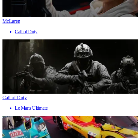
McLaren
Call of Duty
Call of Duty
Le Mans Ultimate