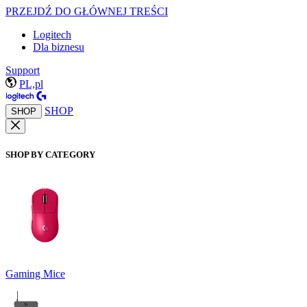
PRZEJDŹ DO GŁÓWNEJ TREŚCI
Logitech
Dla biznesu
Support
PL,pl
SHOP
SHOP
SHOP BY CATEGORY
Gaming Mice