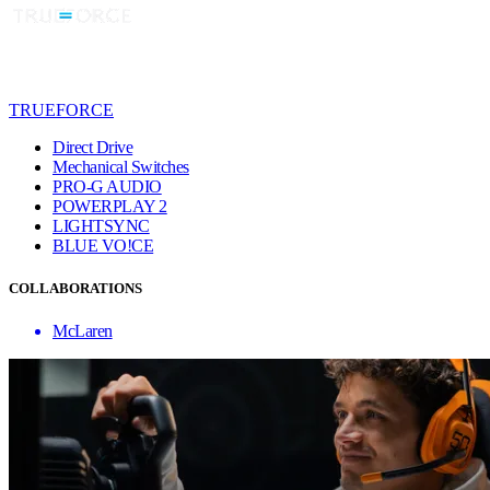
TRUEFORCE
Direct Drive
Mechanical Switches
PRO-G AUDIO
POWERPLAY 2
LIGHTSYNC
BLUE VO!CE
COLLABORATIONS
McLaren