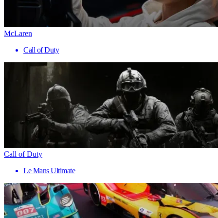
McLaren
Call of Duty
Call of Duty
Le Mans Ultimate