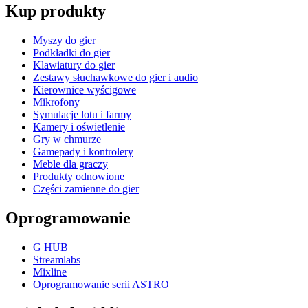
Kup produkty
Myszy do gier
Podkładki do gier
Klawiatury do gier
Zestawy słuchawkowe do gier i audio
Kierownice wyścigowe
Mikrofony
Symulacje lotu i farmy
Kamery i oświetlenie
Gry w chmurze
Gamepady i kontrolery
Meble dla graczy
Produkty odnowione
Części zamienne do gier
Oprogramowanie
G HUB
Streamlabs
Mixline
Oprogramowanie serii ASTRO