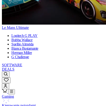
Le Mans Ultimate
Logitech G PLAY
Bubba Wallace
Suellio Almeida
Bianca Bustamante
Herman Miller
G Challenge
SOFTWARE
DEALS
Gaming
Kierowanie pojazdami