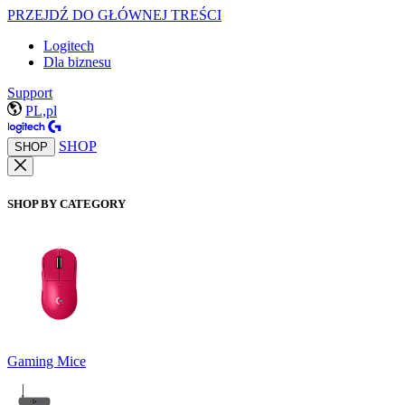
PRZEJDŹ DO GŁÓWNEJ TREŚCI
Logitech
Dla biznesu
Support
PL,pl
SHOP
SHOP
SHOP BY CATEGORY
Gaming Mice