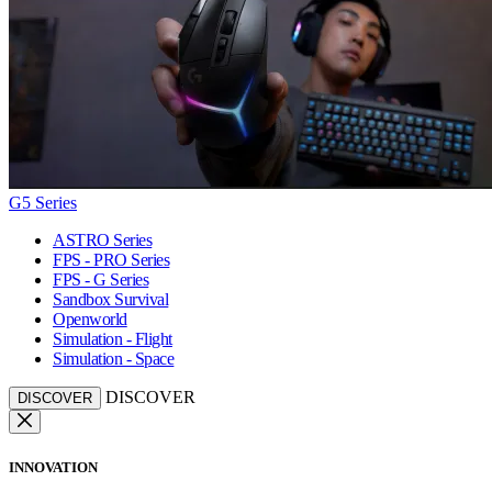
G5 Series
ASTRO Series
FPS - PRO Series
FPS - G Series
Sandbox Survival
Openworld
Simulation - Flight
Simulation - Space
DISCOVER
DISCOVER
INNOVATION