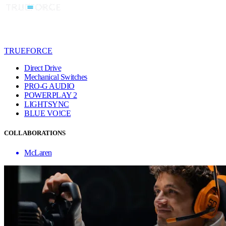
TRUEFORCE
Direct Drive
Mechanical Switches
PRO-G AUDIO
POWERPLAY 2
LIGHTSYNC
BLUE VO!CE
COLLABORATIONS
McLaren