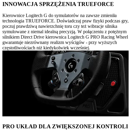
INNOWACJA SPRZĘŻENIA TRUEFORCE
Kierownice Logitech G do symulatorów na zawsze zmieniła
technologia TRUEFORCE. Doświadczaj praw fizyki podczas gry,
poczuj prawdziwą nawierzchnię toru czy też wibracje silnika
symulowane z niemal idealną precyzją. W połączeniu z potężnym
silnikiem Direct Drive kierownica Logitech G PRO Racing Wheel
gwarantuje niezrównany realizm wyścigów - przy wyższych
częstotliwościach niż kiedykolwiek wcześniej.
PRO UKŁAD DLA ZWIĘKSZONEJ KONTROLI