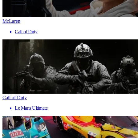
McLaren
Call of Duty
Call of Duty
Le Mans Ultimate