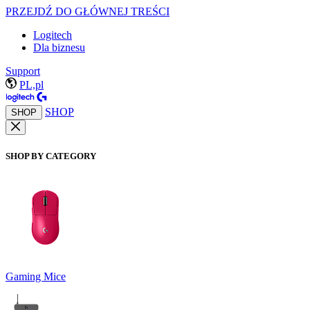
PRZEJDŹ DO GŁÓWNEJ TREŚCI
Logitech
Dla biznesu
Support
PL,pl
SHOP
SHOP
SHOP BY CATEGORY
Gaming Mice