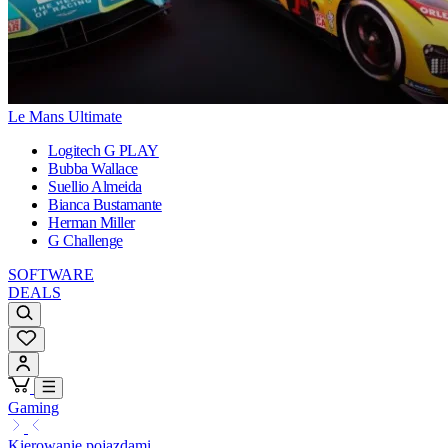
Le Mans Ultimate
Logitech G PLAY
Bubba Wallace
Suellio Almeida
Bianca Bustamante
Herman Miller
G Challenge
SOFTWARE
DEALS
Gaming
Kierowanie pojazdami