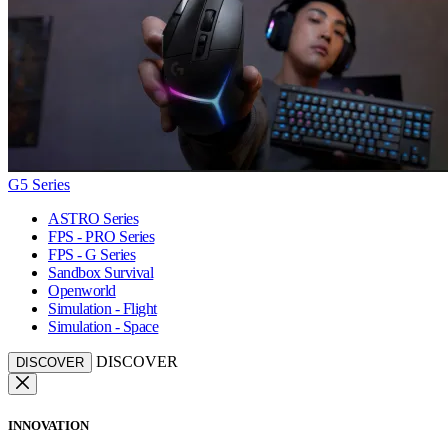
G5 Series
ASTRO Series
FPS - PRO Series
FPS - G Series
Sandbox Survival
Openworld
Simulation - Flight
Simulation - Space
DISCOVER
DISCOVER
INNOVATION