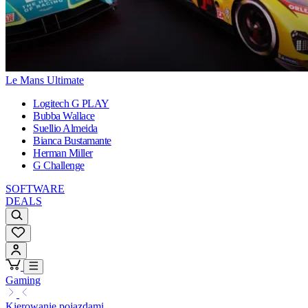
Le Mans Ultimate
Logitech G PLAY
Bubba Wallace
Suellio Almeida
Bianca Bustamante
Herman Miller
G Challenge
SOFTWARE
DEALS
Gaming
Kierowanie pojazdami