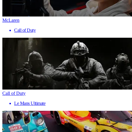
McLaren
Call of Duty
Call of Duty
Le Mans Ultimate