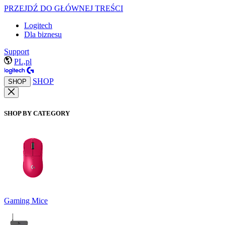
PRZEJDŹ DO GŁÓWNEJ TREŚCI
Logitech
Dla biznesu
Support
PL,pl
SHOP
SHOP
SHOP BY CATEGORY
Gaming Mice