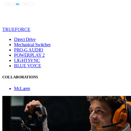
TRUEFORCE
Direct Drive
Mechanical Switches
PRO-G AUDIO
POWERPLAY 2
LIGHTSYNC
BLUE VO!CE
COLLABORATIONS
McLaren