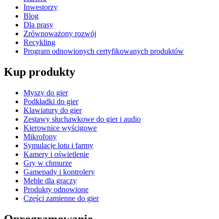
Inwestorzy
Blog
Dla prasy
Zrównoważony rozwój
Recykling
Program odnowionych certyfikowanych produktów
Kup produkty
Myszy do gier
Podkładki do gier
Klawiatury do gier
Zestawy słuchawkowe do gier i audio
Kierownice wyścigowe
Mikrofony
Symulacje lotu i farmy
Kamery i oświetlenie
Gry w chmurze
Gamepady i kontrolery
Meble dla graczy
Produkty odnowione
Części zamienne do gier