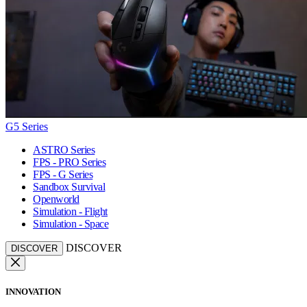
G5 Series
ASTRO Series
FPS - PRO Series
FPS - G Series
Sandbox Survival
Openworld
Simulation - Flight
Simulation - Space
DISCOVER
DISCOVER
INNOVATION