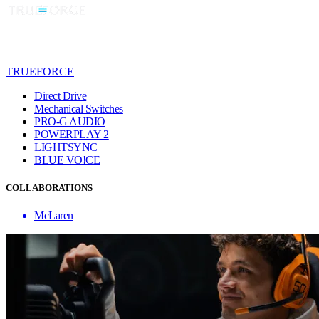
TRUEFORCE
Direct Drive
Mechanical Switches
PRO-G AUDIO
POWERPLAY 2
LIGHTSYNC
BLUE VO!CE
COLLABORATIONS
McLaren