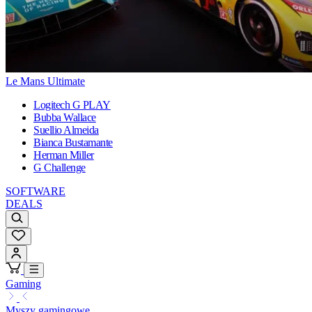
Le Mans Ultimate
Logitech G PLAY
Bubba Wallace
Suellio Almeida
Bianca Bustamante
Herman Miller
G Challenge
SOFTWARE
DEALS
Gaming
Myszy gamingowe