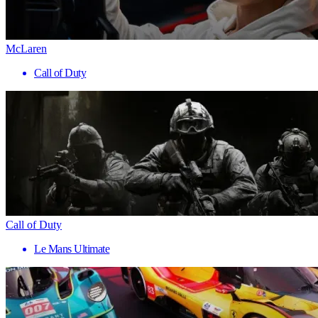
McLaren
Call of Duty
Call of Duty
Le Mans Ultimate