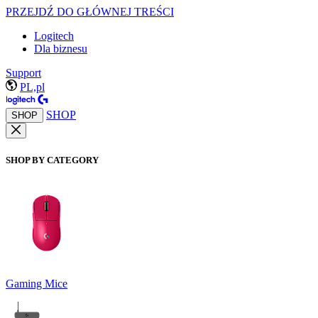
PRZEJDŹ DO GŁÓWNEJ TREŚCI
Logitech
Dla biznesu
Support
PL,pl
SHOP
SHOP
SHOP BY CATEGORY
Gaming Mice