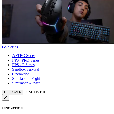
G5 Series
ASTRO Series
FPS - PRO Series
FPS - G Series
Sandbox Survival
Openworld
Simulation - Flight
Simulation - Space
DISCOVER
DISCOVER
INNOVATION