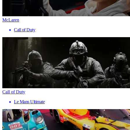
McLaren
Call of Duty
Call of Duty
Le Mans Ultimate