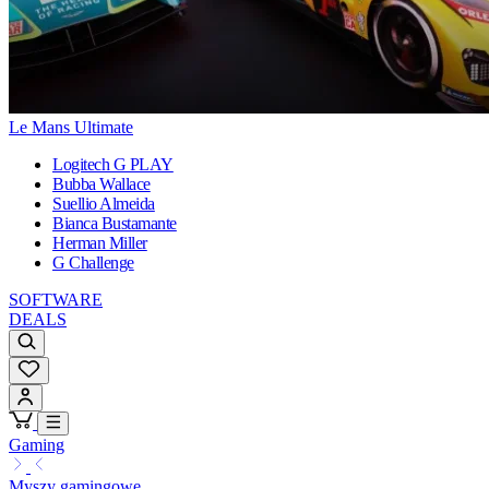
Le Mans Ultimate
Logitech G PLAY
Bubba Wallace
Suellio Almeida
Bianca Bustamante
Herman Miller
G Challenge
SOFTWARE
DEALS
Gaming
Myszy gamingowe