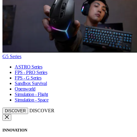
G5 Series
ASTRO Series
FPS - PRO Series
FPS - G Series
Sandbox Survival
Openworld
Simulation - Flight
Simulation - Space
DISCOVER
DISCOVER
INNOVATION