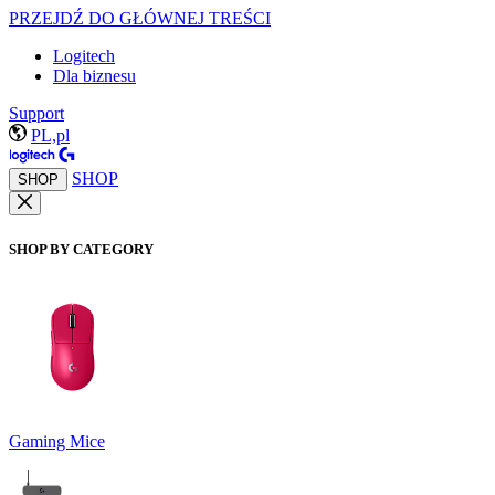
PRZEJDŹ DO GŁÓWNEJ TREŚCI
Logitech
Dla biznesu
Support
PL,pl
SHOP
SHOP
SHOP BY CATEGORY
Gaming Mice