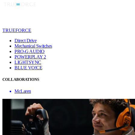
TRUEFORCE
Direct Drive
Mechanical Switches
PRO-G AUDIO
POWERPLAY 2
LIGHTSYNC
BLUE VO!CE
COLLABORATIONS
McLaren