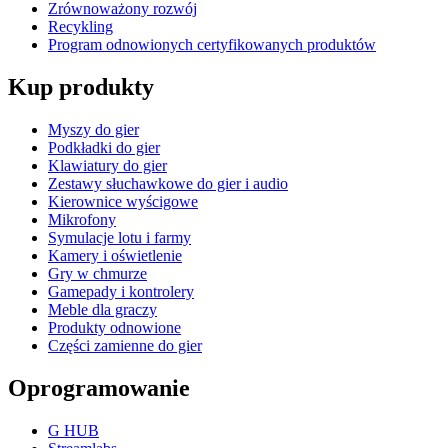
Zrównoważony rozwój
Recykling
Program odnowionych certyfikowanych produktów
Kup produkty
Myszy do gier
Podkładki do gier
Klawiatury do gier
Zestawy słuchawkowe do gier i audio
Kierownice wyścigowe
Mikrofony
Symulacje lotu i farmy
Kamery i oświetlenie
Gry w chmurze
Gamepady i kontrolery
Meble dla graczy
Produkty odnowione
Części zamienne do gier
Oprogramowanie
G HUB