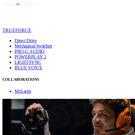
TRUEFORCE
Direct Drive
Mechanical Switches
PRO-G AUDIO
POWERPLAY 2
LIGHTSYNC
BLUE VO!CE
COLLABORATIONS
McLaren