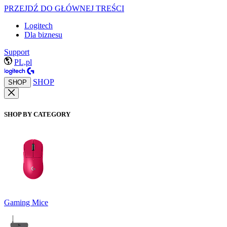
PRZEJDŹ DO GŁÓWNEJ TREŚCI
Logitech
Dla biznesu
Support
PL,pl
SHOP
SHOP
SHOP BY CATEGORY
Gaming Mice