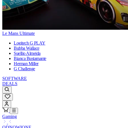
Le Mans Ultimate
Logitech G PLAY
Bubba Wallace
Suellio Almeida
Bianca Bustamante
Herman Miller
G Challenge
SOFTWARE
DEALS
Gaming
ODNOWIONE