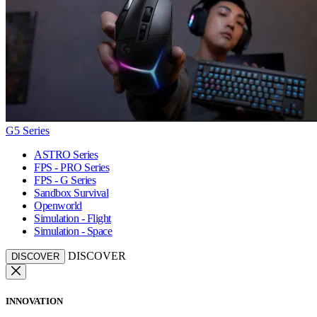
G5 Series
ASTRO Series
FPS - PRO Series
FPS - G Series
Sandbox Survival
Openworld
Simulation - Flight
Simulation - Space
DISCOVER
DISCOVER
INNOVATION