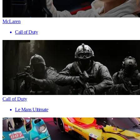
McLaren
Call of Duty
Call of Duty
Le Mans Ultimate