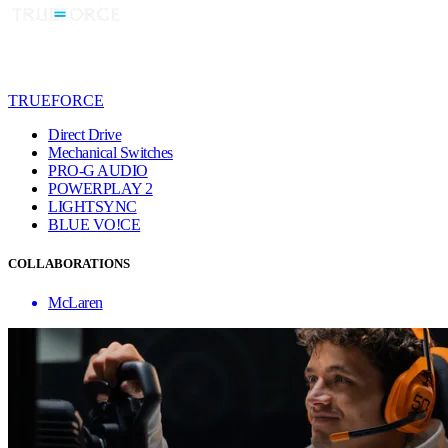
TRUEFORCE
Direct Drive
Mechanical Switches
PRO-G AUDIO
POWERPLAY 2
LIGHTSYNC
BLUE VO!CE
COLLABORATIONS
McLaren