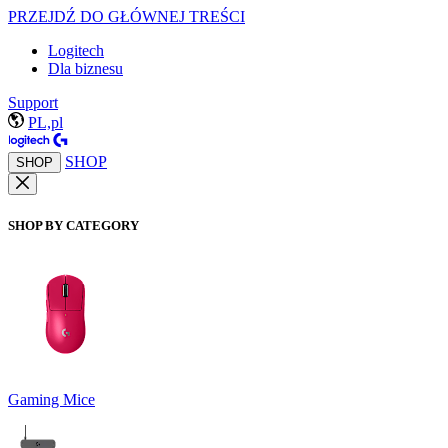
PRZEJDŹ DO GŁÓWNEJ TREŚCI
Logitech
Dla biznesu
Support
PL,pl
SHOP
SHOP
SHOP BY CATEGORY
Gaming Mice