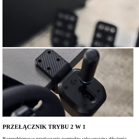
PRZEŁĄCZNIK TRYBU 2 W 1
Bezproblemowe przełączanie pomiędzy sekwencyjną dźwignią