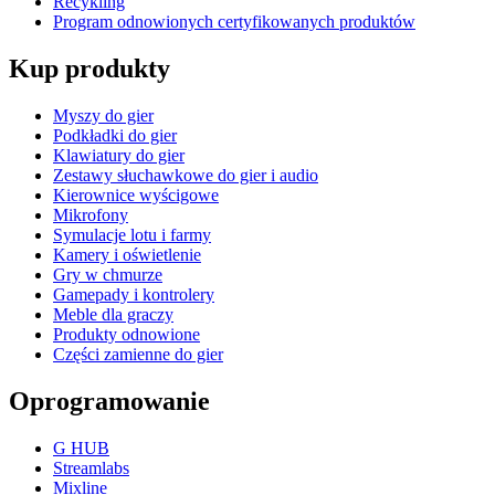
Recykling
Program odnowionych certyfikowanych produktów
Kup produkty
Myszy do gier
Podkładki do gier
Klawiatury do gier
Zestawy słuchawkowe do gier i audio
Kierownice wyścigowe
Mikrofony
Symulacje lotu i farmy
Kamery i oświetlenie
Gry w chmurze
Gamepady i kontrolery
Meble dla graczy
Produkty odnowione
Części zamienne do gier
Oprogramowanie
G HUB
Streamlabs
Mixline