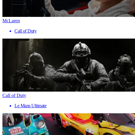
McLaren
Call of Duty
Call of Duty
Le Mans Ultimate