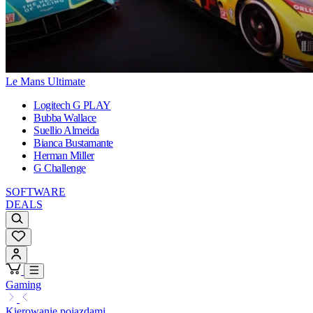
Le Mans Ultimate
Logitech G PLAY
Bubba Wallace
Suellio Almeida
Bianca Bustamante
Herman Miller
G Challenge
SOFTWARE
DEALS
Gaming
Kierowanie pojazdami