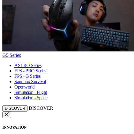
G5 Series
ASTRO Series
FPS - PRO Series
FPS - G Series
Sandbox Survival
Openworld
Simulation - Flight
Simulation - Space
DISCOVER
DISCOVER
INNOVATION