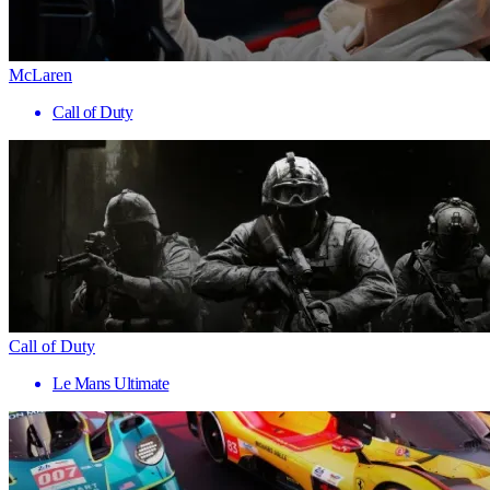
McLaren
Call of Duty
Call of Duty
Le Mans Ultimate