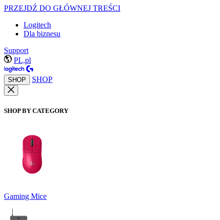
PRZEJDŹ DO GŁÓWNEJ TREŚCI
Logitech
Dla biznesu
Support
PL,pl
SHOP
SHOP
SHOP BY CATEGORY
Gaming Mice