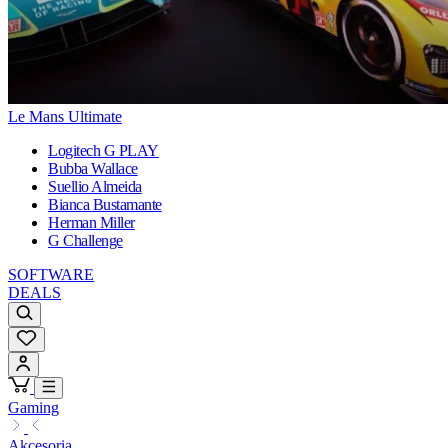
Le Mans Ultimate
Logitech G PLAY
Bubba Wallace
Suellio Almeida
Bianca Bustamante
Herman Miller
G Challenge
SOFTWARE
DEALS
Gaming
Akcesoria