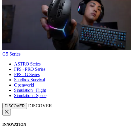
G5 Series
ASTRO Series
FPS - PRO Series
FPS - G Series
Sandbox Survival
Openworld
Simulation - Flight
Simulation - Space
DISCOVER
DISCOVER
INNOVATION