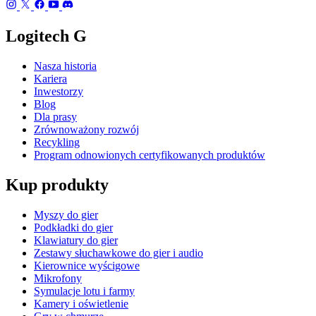
Logitech G
Nasza historia
Kariera
Inwestorzy
Blog
Dla prasy
Zrównoważony rozwój
Recykling
Program odnowionych certyfikowanych produktów
Kup produkty
Myszy do gier
Podkładki do gier
Klawiatury do gier
Zestawy słuchawkowe do gier i audio
Kierownice wyścigowe
Mikrofony
Symulacje lotu i farmy
Kamery i oświetlenie