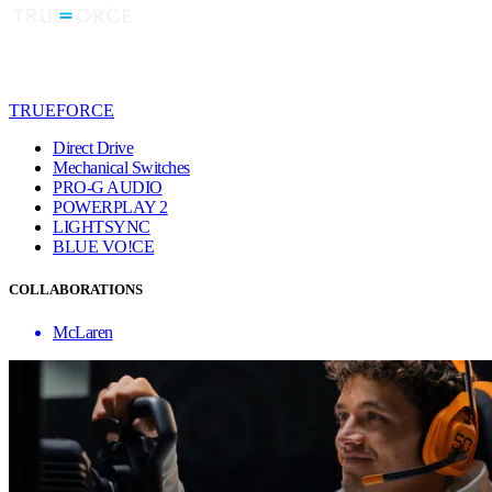
TRUEFORCE
Direct Drive
Mechanical Switches
PRO-G AUDIO
POWERPLAY 2
LIGHTSYNC
BLUE VO!CE
COLLABORATIONS
McLaren