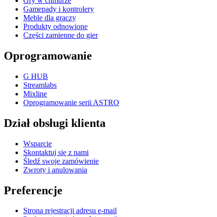
Gry w chmurze
Gamepady i kontrolery
Meble dla graczy
Produkty odnowione
Części zamienne do gier
Oprogramowanie
G HUB
Streamlabs
Mixline
Oprogramowanie serii ASTRO
Dział obsługi klienta
Wsparcie
Skontaktuj się z nami
Śledź swoje zamówienie
Zwroty i anulowania
Preferencje
Strona rejestracji adresu e-mail