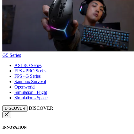
G5 Series
ASTRO Series
FPS - PRO Series
FPS - G Series
Sandbox Survival
Openworld
Simulation - Flight
Simulation - Space
DISCOVER
DISCOVER
INNOVATION