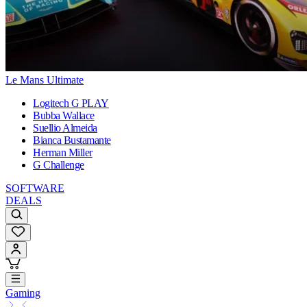
Le Mans Ultimate
Logitech G PLAY
Bubba Wallace
Suellio Almeida
Bianca Bustamante
Herman Miller
G Challenge
SOFTWARE
DEALS
Gaming