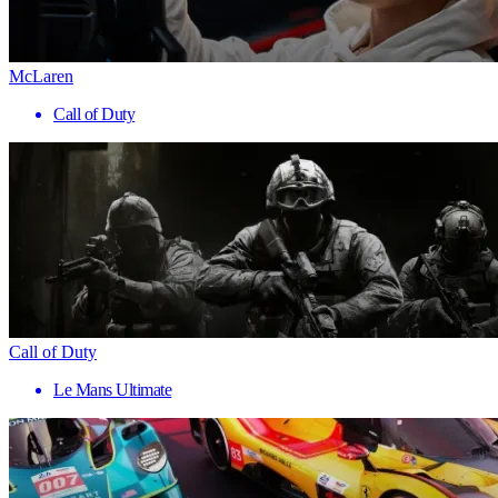
McLaren
Call of Duty
Call of Duty
Le Mans Ultimate