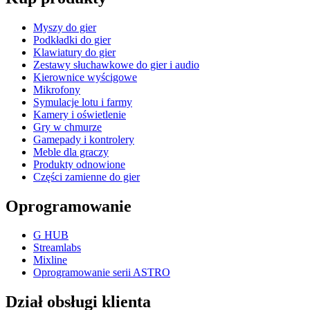
Myszy do gier
Podkładki do gier
Klawiatury do gier
Zestawy słuchawkowe do gier i audio
Kierownice wyścigowe
Mikrofony
Symulacje lotu i farmy
Kamery i oświetlenie
Gry w chmurze
Gamepady i kontrolery
Meble dla graczy
Produkty odnowione
Części zamienne do gier
Oprogramowanie
G HUB
Streamlabs
Mixline
Oprogramowanie serii ASTRO
Dział obsługi klienta