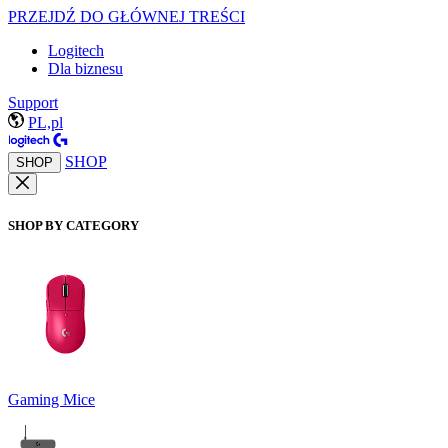
PRZEJDŹ DO GŁÓWNEJ TREŚCI
Logitech
Dla biznesu
Support
PL,pl
SHOP
SHOP
SHOP BY CATEGORY
Gaming Mice