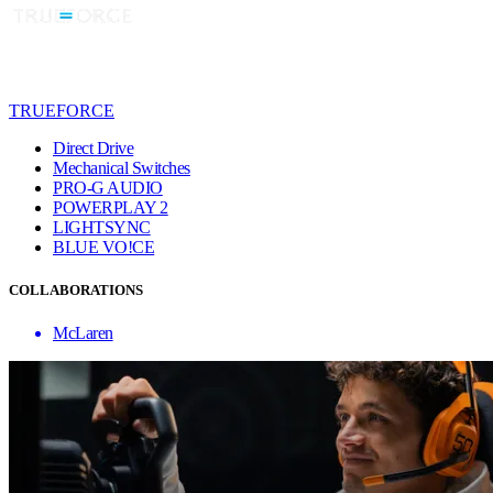
TRUEFORCE
Direct Drive
Mechanical Switches
PRO-G AUDIO
POWERPLAY 2
LIGHTSYNC
BLUE VO!CE
COLLABORATIONS
McLaren