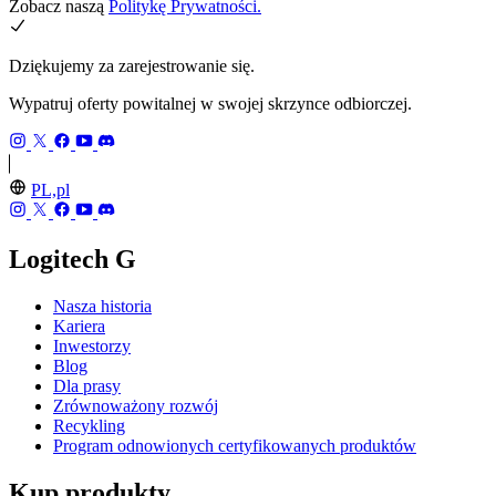
Zobacz naszą
Politykę Prywatności.
Dziękujemy za zarejestrowanie się.
Wypatruj oferty powitalnej w swojej skrzynce odbiorczej.
PL,pl
Logitech G
Nasza historia
Kariera
Inwestorzy
Blog
Dla prasy
Zrównoważony rozwój
Recykling
Program odnowionych certyfikowanych produktów
Kup produkty