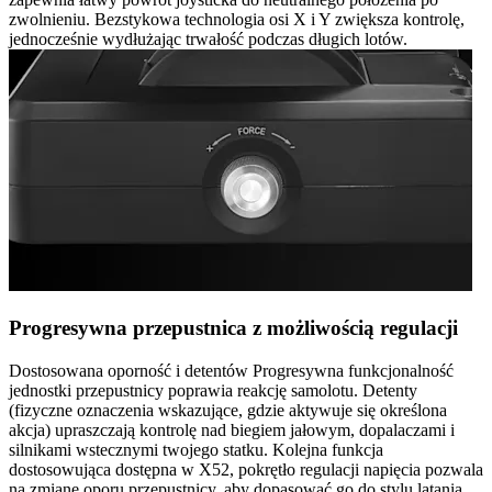
zwolnieniu. Bezstykowa technologia osi X i Y zwiększa kontrolę,
jednocześnie wydłużając trwałość podczas długich lotów.
Progresywna przepustnica z możliwością regulacji
Dostosowana oporność i detentów Progresywna funkcjonalność
jednostki przepustnicy poprawia reakcję samolotu. Detenty
(fizyczne oznaczenia wskazujące, gdzie aktywuje się określona
akcja) upraszczają kontrolę nad biegiem jałowym, dopalaczami i
silnikami wstecznymi twojego statku. Kolejna funkcja
dostosowująca dostępna w X52, pokrętło regulacji napięcia pozwala
na zmianę oporu przepustnicy, aby dopasować go do stylu latania.