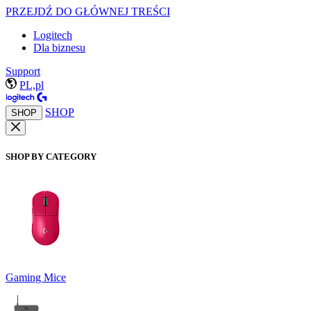
PRZEJDŹ DO GŁÓWNEJ TREŚCI
Logitech
Dla biznesu
Support
PL,pl
SHOP
SHOP
SHOP BY CATEGORY
Gaming Mice