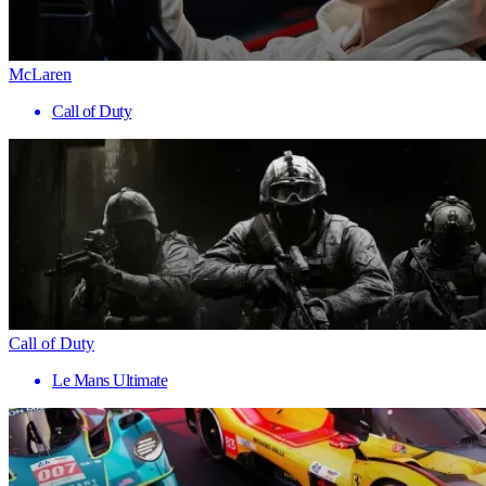
McLaren
Call of Duty
Call of Duty
Le Mans Ultimate