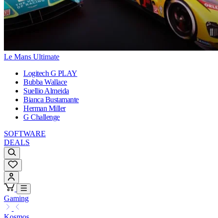
Le Mans Ultimate
Logitech G PLAY
Bubba Wallace
Suellio Almeida
Bianca Bustamante
Herman Miller
G Challenge
SOFTWARE
DEALS
Gaming
Kosmos