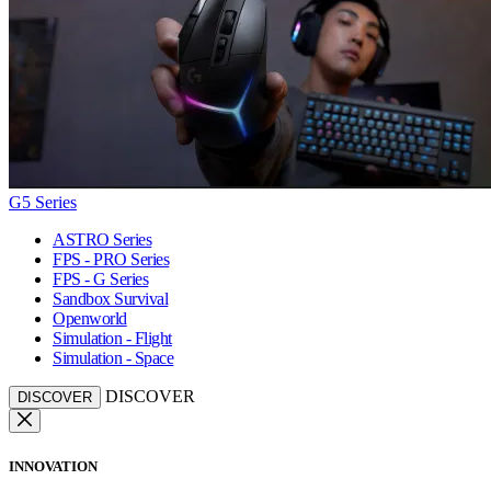
G5 Series
ASTRO Series
FPS - PRO Series
FPS - G Series
Sandbox Survival
Openworld
Simulation - Flight
Simulation - Space
DISCOVER
DISCOVER
INNOVATION