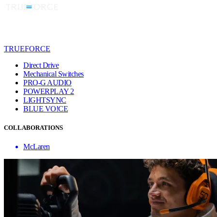
TRUEFORCE
Direct Drive
Mechanical Switches
PRO-G AUDIO
POWERPLAY 2
LIGHTSYNC
BLUE VO!CE
COLLABORATIONS
McLaren