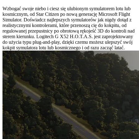
Wzbogać swoje niebo i ciesz się ulubionym symulatorem lotu lub
kosmicznym, od Star Citizen po nową generację Microsoft Flight
Simulator. Doświadcz najlepszych symulatorów jak nigdy dotąd z
realistycznymi kontrolerami, które przenoszą cię do kokpitu, od
regulowanej przepustnicy po obrotową rękojeść 3D do kontroli nad
sterem kierunku. Logitech G X52 H.O.T.A.S. jest zaprojektowany
do użycia typu plug-and-play, dzięki czemu możesz ulepszyć swój
kokpit symulatora lotu lub kosmicznego i od razu zacząć latać.