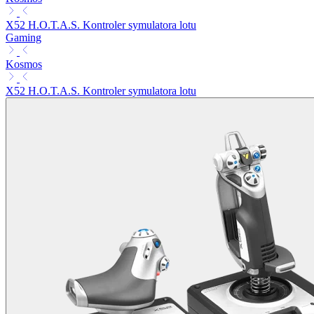
X52 H.O.T.A.S. Kontroler symulatora lotu
Gaming
Kosmos
X52 H.O.T.A.S. Kontroler symulatora lotu