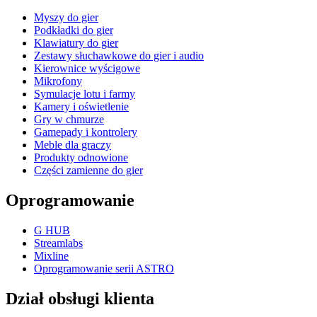
Myszy do gier
Podkładki do gier
Klawiatury do gier
Zestawy słuchawkowe do gier i audio
Kierownice wyścigowe
Mikrofony
Symulacje lotu i farmy
Kamery i oświetlenie
Gry w chmurze
Gamepady i kontrolery
Meble dla graczy
Produkty odnowione
Części zamienne do gier
Oprogramowanie
G HUB
Streamlabs
Mixline
Oprogramowanie serii ASTRO
Dział obsługi klienta