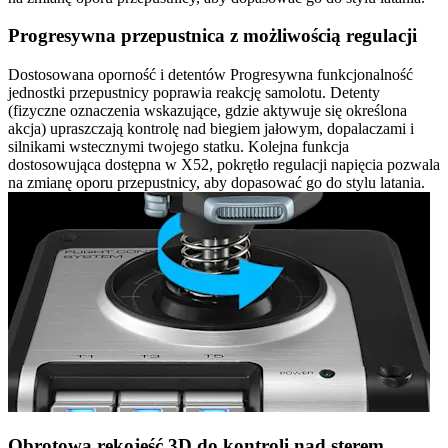
Progresywna przepustnica z możliwością regulacji
Dostosowana oporność i detentów Progresywna funkcjonalność
jednostki przepustnicy poprawia reakcję samolotu. Detenty
(fizyczne oznaczenia wskazujące, gdzie aktywuje się określona
akcja) upraszczają kontrolę nad biegiem jałowym, dopalaczami i
silnikami wstecznymi twojego statku. Kolejna funkcja
dostosowująca dostępna w X52, pokrętło regulacji napięcia pozwala
na zmianę oporu przepustnicy, aby dopasować go do stylu latania.
Obrotowa rękojeść 3D do kontroli nad sterem