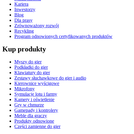
Kariera
Inwestorzy
Blog
Dla prasy
Zrównoważony rozwój
Recykling
Program odnowionych certyfikowanych produktów
Kup produkty
Myszy do gier
Podkładki do gier
Klawiatury do gier
Zestawy słuchawkowe do gier i audio
Kierownice wyścigowe
Mikrofony
Symulacje lotu i farmy
Kamery i oświetlenie
Gry w chmurze
Gamepady i kontrolery
Meble dla graczy
Produkty odnowione
Części zamienne do gier