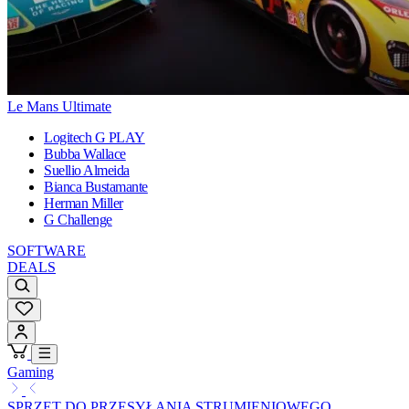
Le Mans Ultimate
Logitech G PLAY
Bubba Wallace
Suellio Almeida
Bianca Bustamante
Herman Miller
G Challenge
SOFTWARE
DEALS
Gaming
SPRZĘT DO PRZESYŁANIA STRUMIENIOWEGO