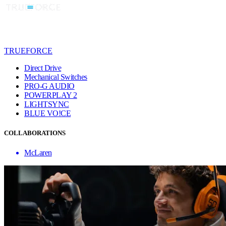
TRUEFORCE
Direct Drive
Mechanical Switches
PRO-G AUDIO
POWERPLAY 2
LIGHTSYNC
BLUE VO!CE
COLLABORATIONS
McLaren