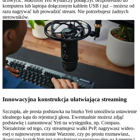
uchwycić. Mikrofon Yeti wystarczy podłączyć bezpośrednio do
komputera lub laptopa dołączonym kablem USB i już – możesz od
razu nagrywać lub prowadzić stream. Nie potrzebujesz żadnych
sterowników.
Innowacyjna konstrukcja ułatwiająca streaming
Szczupła, ale prosta podstawka na biurko Yeti umożliwia ustawienie
idealnego kąta do rejestracji głosu. Ewentualnie możesz zdjąć
podstawkę i zamontować Yeti na wysięgniku, np. Compass.
Niezależnie od tego, czy streamujesz walki PvP, nagrywasz wideo-
esej o najnowszym sezonie Warzone, czy po prostu rozmawiasz,
ikoniczny kształt Yeti jest natychmiast rozpoznawalny na kamerze i