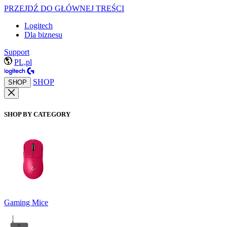
PRZEJDŹ DO GŁÓWNEJ TREŚCI
Logitech
Dla biznesu
Support
PL,pl
SHOP
SHOP
SHOP BY CATEGORY
Gaming Mice