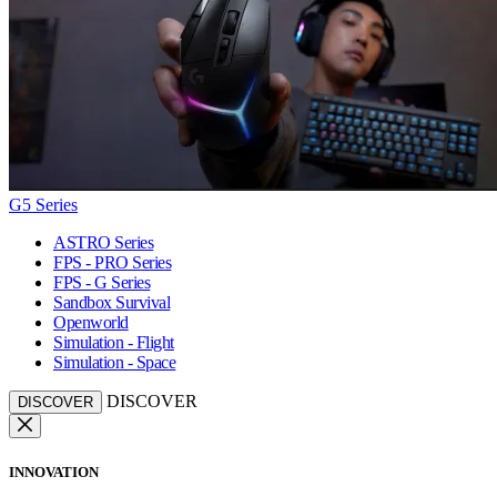
G5 Series
ASTRO Series
FPS - PRO Series
FPS - G Series
Sandbox Survival
Openworld
Simulation - Flight
Simulation - Space
DISCOVER
DISCOVER
INNOVATION