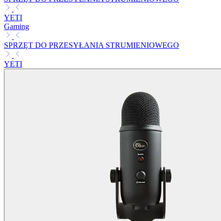
YETI
Gaming
SPRZĘT DO PRZESYŁANIA STRUMIENIOWEGO
YETI