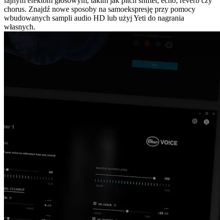
fajnym efektom głosowym, takim jak pitch shifter, echo, reverb czy
chorus. Znajdź nowe sposoby na samoekspresję przy pomocy
wbudowanych sampli audio HD lub użyj Yeti do nagrania
własnych.