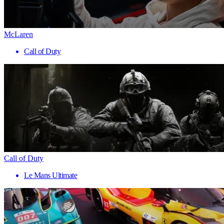
McLaren
Call of Duty
Call of Duty
Le Mans Ultimate