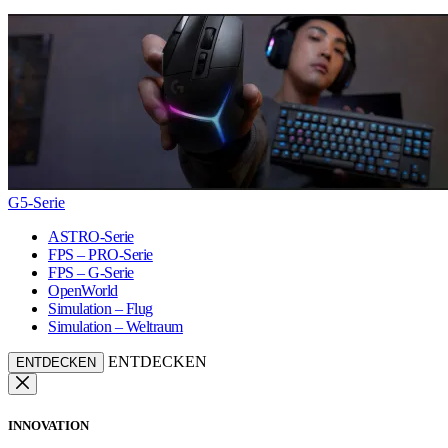
G5-Serie
ASTRO-Serie
FPS – PRO-Serie
FPS – G-Serie
OpenWorld
Simulation – Flug
Simulation – Weltraum
ENTDECKEN
ENTDECKEN
INNOVATION