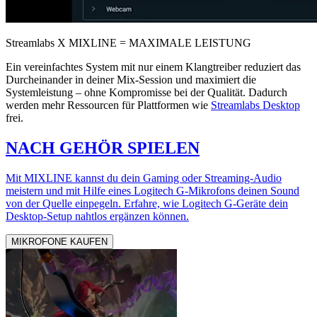
Streamlabs X MIXLINE = MAXIMALE LEISTUNG
Ein vereinfachtes System mit nur einem Klangtreiber reduziert das
Durcheinander in deiner Mix-Session und maximiert die
Systemleistung – ohne Kompromisse bei der Qualität. Dadurch
werden mehr Ressourcen für Plattformen wie
Streamlabs Desktop
frei.
NACH GEHÖR SPIELEN
Mit MIXLINE kannst du dein Gaming oder Streaming-Audio
meistern und mit Hilfe eines Logitech G-Mikrofons deinen Sound
von der Quelle einpegeln. Erfahre, wie Logitech G-Geräte dein
Desktop-Setup nahtlos ergänzen können.
MIKROFONE KAUFEN