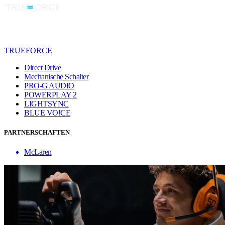
TRUEFORCE
Direct Drive
Mechanische Schalter
PRO-G AUDIO
POWERPLAY 2
LIGHTSYNC
BLUE VO!CE
PARTNERSCHAFTEN
McLaren