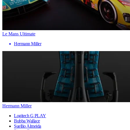
Le Mans Ultimate
Hermann Miller
Hermann Miller
Logitech G PLAY
Bubba Wallace
Suellio Almeida