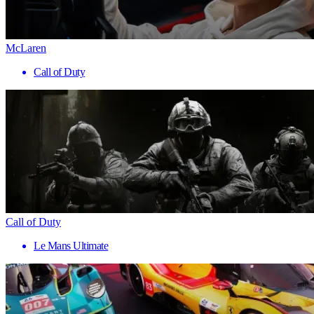
McLaren
Call of Duty
Call of Duty
Le Mans Ultimate