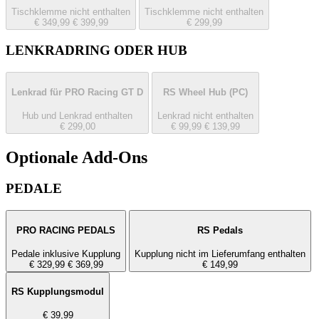
Tischklemme nicht enthalten
Tischklemme nicht enthalten
€ 349,99
€ 399,99
€ 299,99
LENKRADRING ODER HUB
Lenkrad für PRO Racing GT D
RS Wheel Hub
(PC)
Hub und Lenkrad enthalten
Lenkrad nicht enthalten
€ 299,00
€ 99,99
€ 139,99
Optionale Add-Ons
PEDALE
PRO RACING PEDALS
RS Pedals
Pedale inklusive Kupplung
Kupplung nicht im Lieferumfang enthalten
€ 329,99
€ 369,99
€ 149,99
RS Kupplungsmodul
€ 39,99