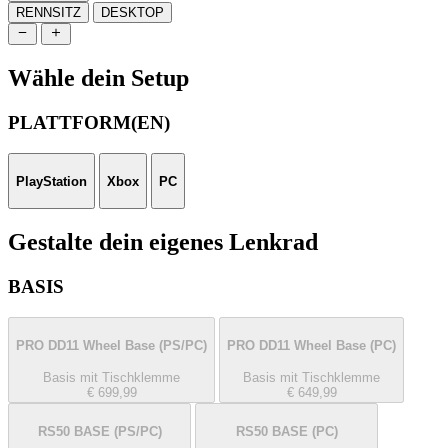
RENNSITZ
DESKTOP
Wähle dein Setup
PLATTFORM(EN)
PlayStation
Xbox
PC
Gestalte dein eigenes Lenkrad
BASIS
PRO DD11 Wheel Base
(PS/PC)
PRO DD11 Wheel Base
(PC)
Basis mit Tischklemme
Basis mit Tischklemme
€ 699,99
€ 649,99
RS50 BASE
(PS/PC)
RS50 BASE
(PC)