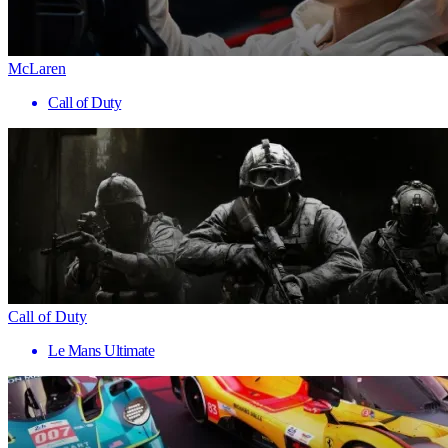
McLaren
Call of Duty
Call of Duty
Le Mans Ultimate