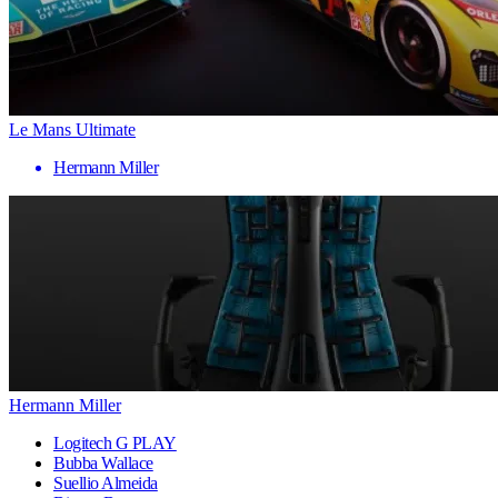
Le Mans Ultimate
Hermann Miller
Hermann Miller
Logitech G PLAY
Bubba Wallace
Suellio Almeida