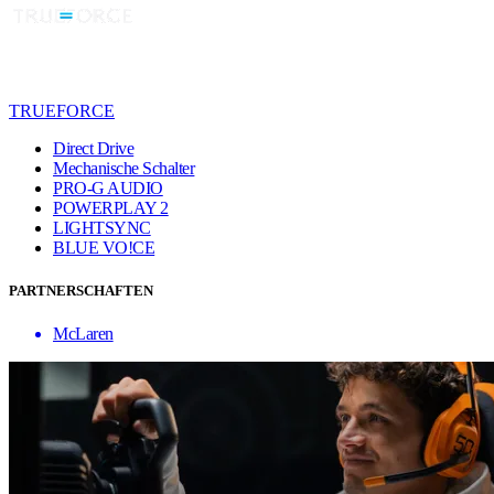
TRUEFORCE
Direct Drive
Mechanische Schalter
PRO-G AUDIO
POWERPLAY 2
LIGHTSYNC
BLUE VO!CE
PARTNERSCHAFTEN
McLaren