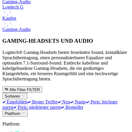
Gaming-Audio
Logitech G
Kaufen
Gaming-Audio
GAMING-HEADSETS UND AUDIO
Logitech® Gaming-Headsets bieten fesselnden Sound, kristallklare
Sprachübertragung, einen personalisierbaren Equalizer und
optionalen 7.1-Surround-Sound. Entdecke kabellose und
kabelgebundene Gaming-Headsets, die ein großartiges
Klangerlebnis, ein besseres Raumgefühl und eine hochwertige
Sprachübertragung bieten.
Alle Filter
FILTER
Sortieren
Empfohlen
Bester Treffer
Neu
Name
Preis: höchster
zuerst
Preis: niedrigster zuerst
Bestseller
Plattform
Plattform