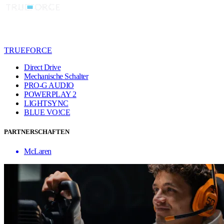
TRUEFORCE
Direct Drive
Mechanische Schalter
PRO-G AUDIO
POWERPLAY 2
LIGHTSYNC
BLUE VO!CE
PARTNERSCHAFTEN
McLaren