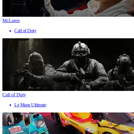
McLaren
Call of Duty
Call of Duty
Le Mans Ultimate