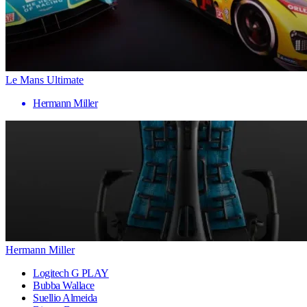
Le Mans Ultimate
Hermann Miller
Hermann Miller
Logitech G PLAY
Bubba Wallace
Suellio Almeida