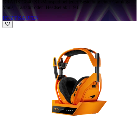
GRATIS G840 XL-Mauspad bei jeder Bestellung einer Gaming-
Maus, -Tastatur oder -Headset ab 119 €
JETZT KAUFEN