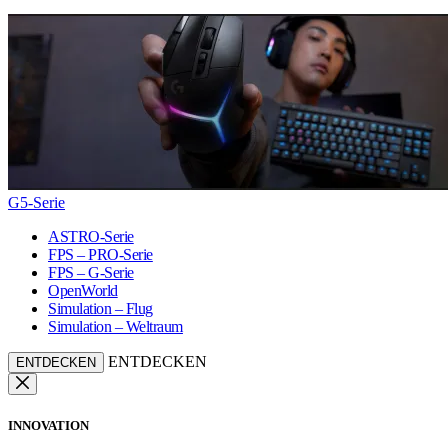
G5-Serie
ASTRO-Serie
FPS – PRO-Serie
FPS – G-Serie
OpenWorld
Simulation – Flug
Simulation – Weltraum
ENTDECKEN
ENTDECKEN
INNOVATION