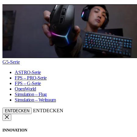
G5-Serie
ASTRO-Serie
FPS – PRO-Serie
FPS – G-Serie
OpenWorld
Simulation – Flug
Simulation – Weltraum
ENTDECKEN
ENTDECKEN
INNOVATION