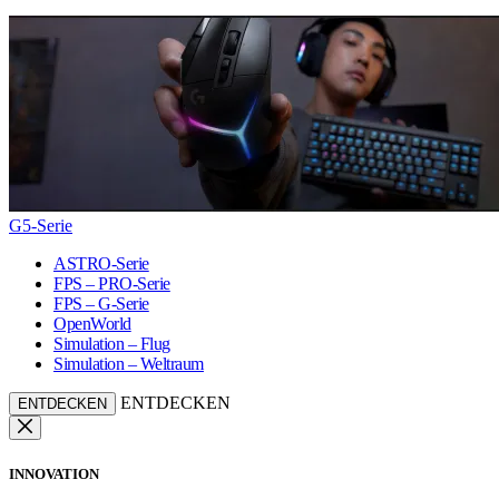
G5-Serie
ASTRO-Serie
FPS – PRO-Serie
FPS – G-Serie
OpenWorld
Simulation – Flug
Simulation – Weltraum
ENTDECKEN
ENTDECKEN
INNOVATION