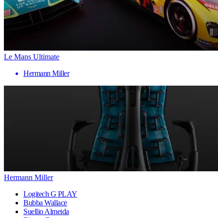
Le Mans Ultimate
Hermann Miller
Hermann Miller
Logitech G PLAY
Bubba Wallace
Suellio Almeida