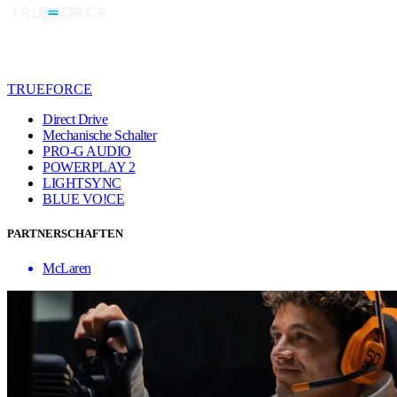
TRUEFORCE
Direct Drive
Mechanische Schalter
PRO-G AUDIO
POWERPLAY 2
LIGHTSYNC
BLUE VO!CE
PARTNERSCHAFTEN
McLaren