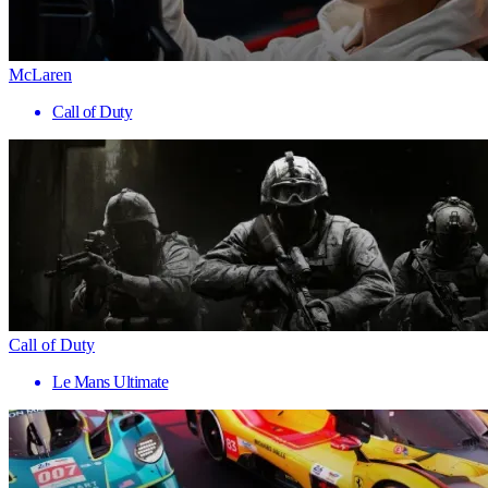
McLaren
Call of Duty
Call of Duty
Le Mans Ultimate