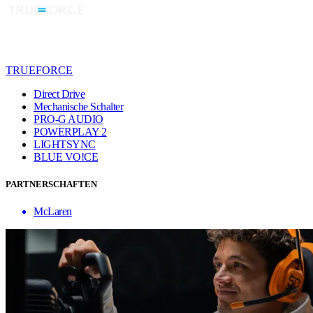
TRUEFORCE
Direct Drive
Mechanische Schalter
PRO-G AUDIO
POWERPLAY 2
LIGHTSYNC
BLUE VO!CE
PARTNERSCHAFTEN
McLaren