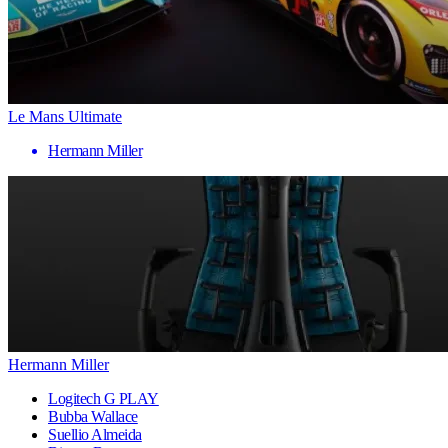
Le Mans Ultimate
Hermann Miller
Hermann Miller
Logitech G PLAY
Bubba Wallace
Suellio Almeida