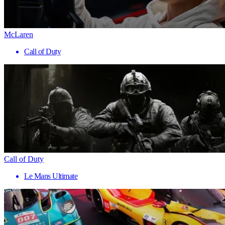
McLaren
Call of Duty
Call of Duty
Le Mans Ultimate