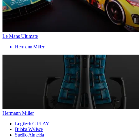
Le Mans Ultimate
Hermann Miller
Hermann Miller
Logitech G PLAY
Bubba Wallace
Suellio Almeida