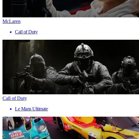
McLaren
Call of Duty
Call of Duty
Le Mans Ultimate