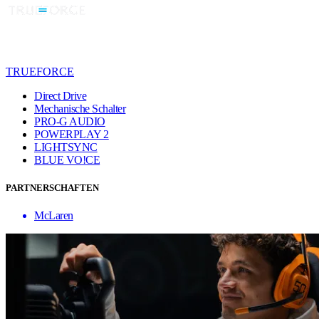
TRUEFORCE
Direct Drive
Mechanische Schalter
PRO-G AUDIO
POWERPLAY 2
LIGHTSYNC
BLUE VO!CE
PARTNERSCHAFTEN
McLaren