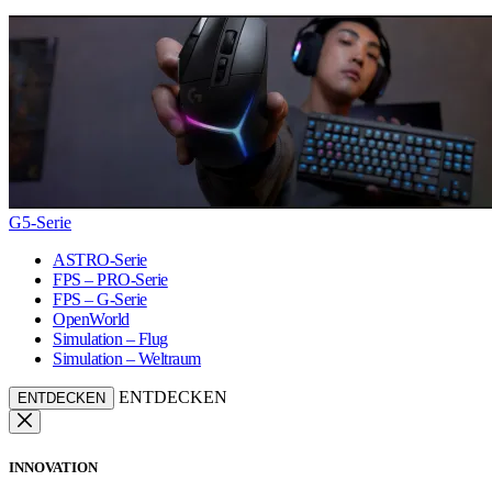
G5-Serie
ASTRO-Serie
FPS – PRO-Serie
FPS – G-Serie
OpenWorld
Simulation – Flug
Simulation – Weltraum
ENTDECKEN
ENTDECKEN
INNOVATION