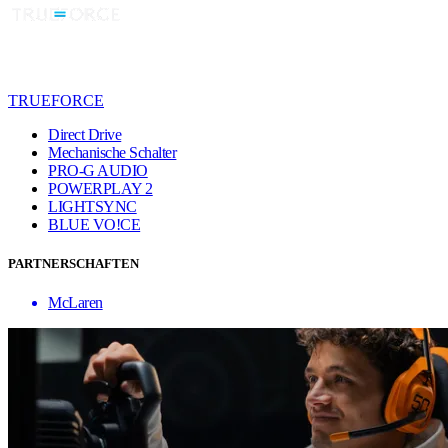
TRUEFORCE
Direct Drive
Mechanische Schalter
PRO-G AUDIO
POWERPLAY 2
LIGHTSYNC
BLUE VO!CE
PARTNERSCHAFTEN
McLaren