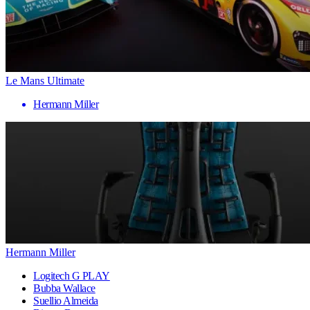
Le Mans Ultimate
Hermann Miller
Hermann Miller
Logitech G PLAY
Bubba Wallace
Suellio Almeida