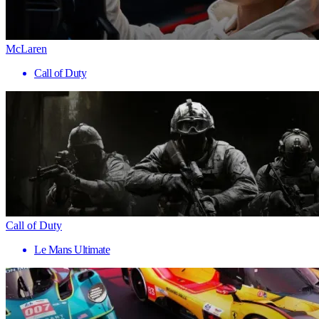
McLaren
Call of Duty
Call of Duty
Le Mans Ultimate