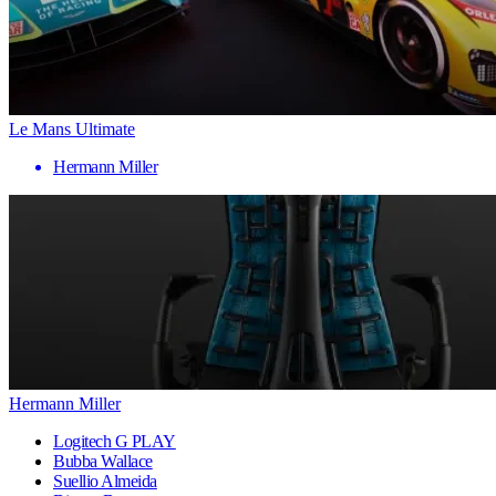
Le Mans Ultimate
Hermann Miller
Hermann Miller
Logitech G PLAY
Bubba Wallace
Suellio Almeida