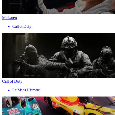
McLaren
Call of Duty
Call of Duty
Le Mans Ultimate