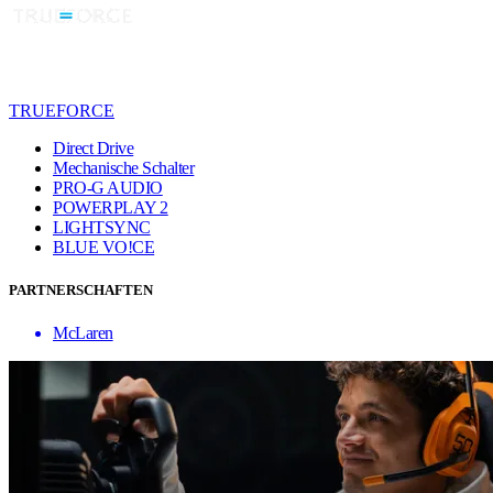
TRUEFORCE
Direct Drive
Mechanische Schalter
PRO-G AUDIO
POWERPLAY 2
LIGHTSYNC
BLUE VO!CE
PARTNERSCHAFTEN
McLaren