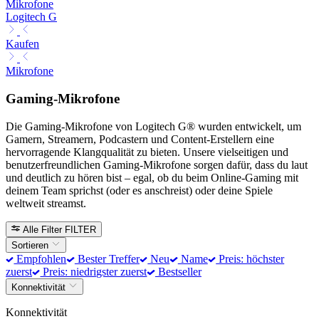
Mikrofone
Logitech G
Kaufen
Mikrofone
Gaming-Mikrofone
Die Gaming-Mikrofone von Logitech G® wurden entwickelt, um
Gamern, Streamern, Podcastern und Content-Erstellern eine
hervorragende Klangqualität zu bieten. Unsere vielseitigen und
benutzerfreundlichen Gaming-Mikrofone sorgen dafür, dass du laut
und deutlich zu hören bist – egal, ob du beim Online-Gaming mit
deinem Team sprichst (oder es anschreist) oder deine Spiele
weltweit streamst.
Alle Filter
FILTER
Sortieren
Empfohlen
Bester Treffer
Neu
Name
Preis: höchster
zuerst
Preis: niedrigster zuerst
Bestseller
Konnektivität
Konnektivität