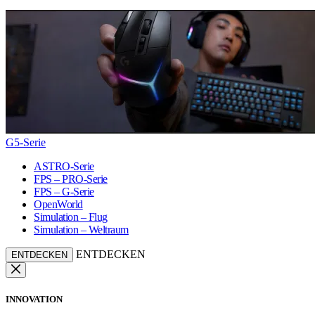
G5-Serie
ASTRO-Serie
FPS – PRO-Serie
FPS – G-Serie
OpenWorld
Simulation – Flug
Simulation – Weltraum
ENTDECKEN
ENTDECKEN
INNOVATION