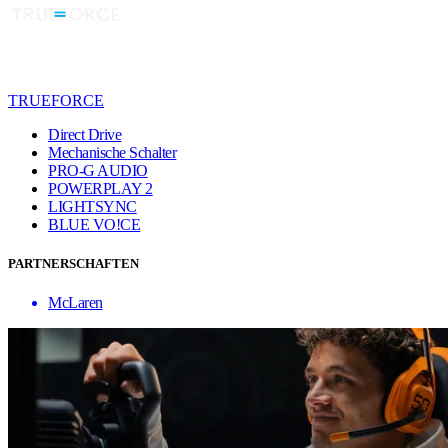
TRUEFORCE
Direct Drive
Mechanische Schalter
PRO-G AUDIO
POWERPLAY 2
LIGHTSYNC
BLUE VO!CE
PARTNERSCHAFTEN
McLaren