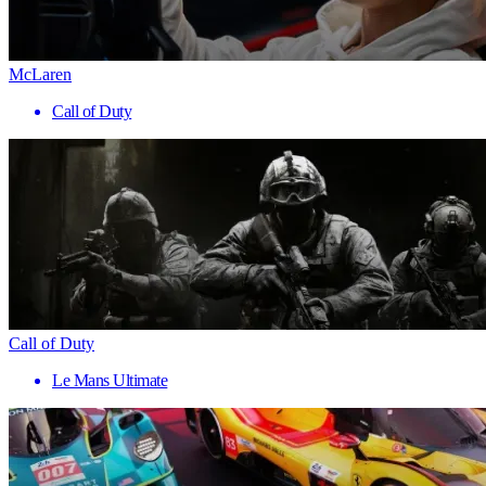
McLaren
Call of Duty
Call of Duty
Le Mans Ultimate