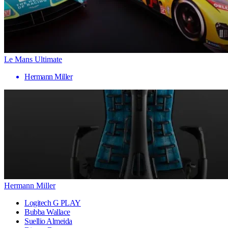
Le Mans Ultimate
Hermann Miller
Hermann Miller
Logitech G PLAY
Bubba Wallace
Suellio Almeida