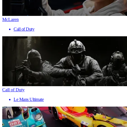
McLaren
Call of Duty
Call of Duty
Le Mans Ultimate