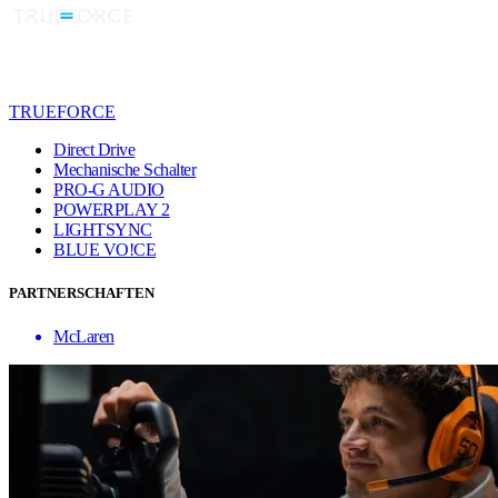
TRUEFORCE
Direct Drive
Mechanische Schalter
PRO-G AUDIO
POWERPLAY 2
LIGHTSYNC
BLUE VO!CE
PARTNERSCHAFTEN
McLaren