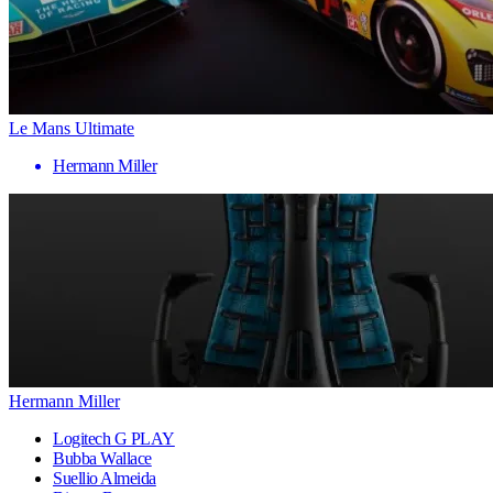
Le Mans Ultimate
Hermann Miller
Hermann Miller
Logitech G PLAY
Bubba Wallace
Suellio Almeida