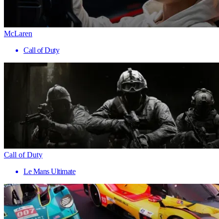
McLaren
Call of Duty
Call of Duty
Le Mans Ultimate