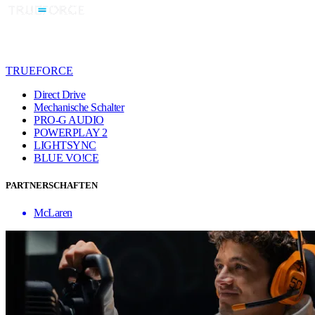
TRUEFORCE
Direct Drive
Mechanische Schalter
PRO-G AUDIO
POWERPLAY 2
LIGHTSYNC
BLUE VO!CE
PARTNERSCHAFTEN
McLaren