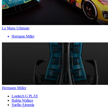
Le Mans Ultimate
Hermann Miller
Hermann Miller
Logitech G PLAY
Bubba Wallace
Suellio Almeida