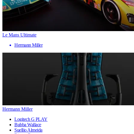
Le Mans Ultimate
Hermann Miller
Hermann Miller
Logitech G PLAY
Bubba Wallace
Suellio Almeida