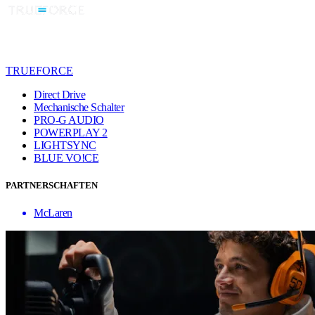
TRUEFORCE
Direct Drive
Mechanische Schalter
PRO-G AUDIO
POWERPLAY 2
LIGHTSYNC
BLUE VO!CE
PARTNERSCHAFTEN
McLaren