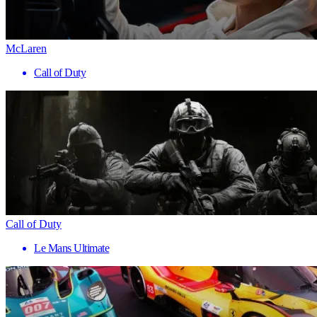
McLaren
Call of Duty
Call of Duty
Le Mans Ultimate