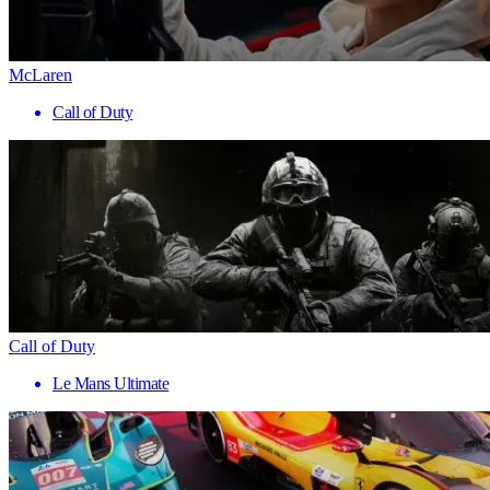
McLaren
Call of Duty
Call of Duty
Le Mans Ultimate