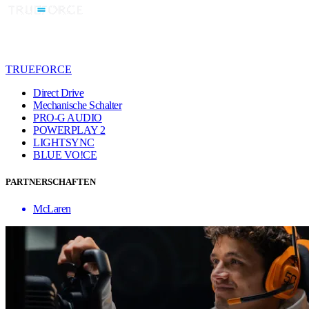
TRUEFORCE
Direct Drive
Mechanische Schalter
PRO-G AUDIO
POWERPLAY 2
LIGHTSYNC
BLUE VO!CE
PARTNERSCHAFTEN
McLaren