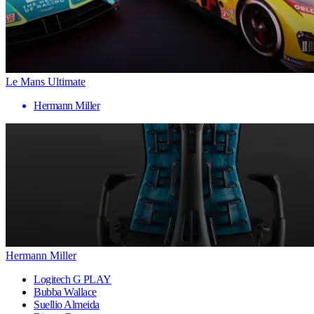
Le Mans Ultimate
Hermann Miller
Hermann Miller
Logitech G PLAY
Bubba Wallace
Suellio Almeida