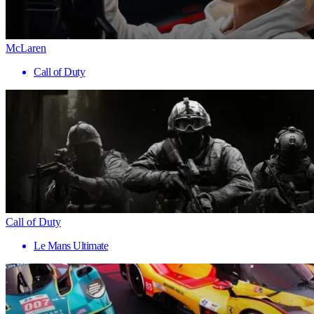
McLaren
Call of Duty
Call of Duty
Le Mans Ultimate