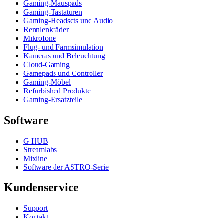
Gaming-Mauspads
Gaming-Tastaturen
Gaming-Headsets und Audio
Rennlenkräder
Mikrofone
Flug- und Farmsimulation
Kameras und Beleuchtung
Cloud-Gaming
Gamepads und Controller
Gaming-Möbel
Refurbished Produkte
Gaming-Ersatzteile
Software
G HUB
Streamlabs
Mixline
Software der ASTRO-Serie
Kundenservice
Support
Kontakt