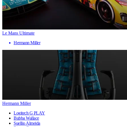
Le Mans Ultimate
Hermann Miller
Hermann Miller
Logitech G PLAY
Bubba Wallace
Suellio Almeida