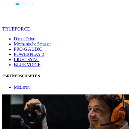
TRUEFORCE
Direct Drive
Mechanische Schalter
PRO-G AUDIO
POWERPLAY 2
LIGHTSYNC
BLUE VO!CE
PARTNERSCHAFTEN
McLaren