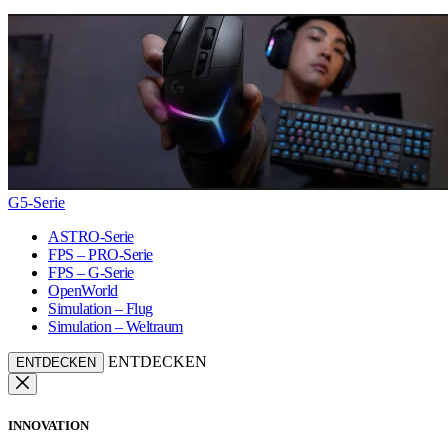
G5-Serie
ASTRO-Serie
FPS – PRO-Serie
FPS – G-Serie
OpenWorld
Simulation – Flug
Simulation – Weltraum
ENTDECKEN
ENTDECKEN
INNOVATION