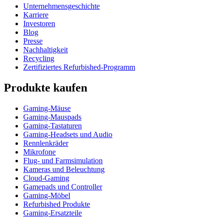
Unternehmensgeschichte
Karriere
Investoren
Blog
Presse
Nachhaltigkeit
Recycling
Zertifiziertes Refurbished-Programm
Produkte kaufen
Gaming-Mäuse
Gaming-Mauspads
Gaming-Tastaturen
Gaming-Headsets und Audio
Rennlenkräder
Mikrofone
Flug- und Farmsimulation
Kameras und Beleuchtung
Cloud-Gaming
Gamepads und Controller
Gaming-Möbel
Refurbished Produkte
Gaming-Ersatzteile