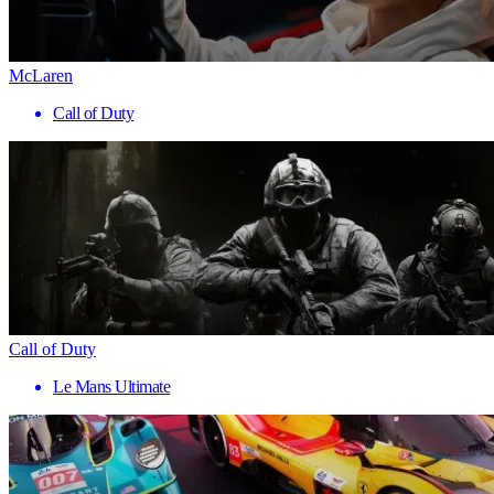
McLaren
Call of Duty
Call of Duty
Le Mans Ultimate