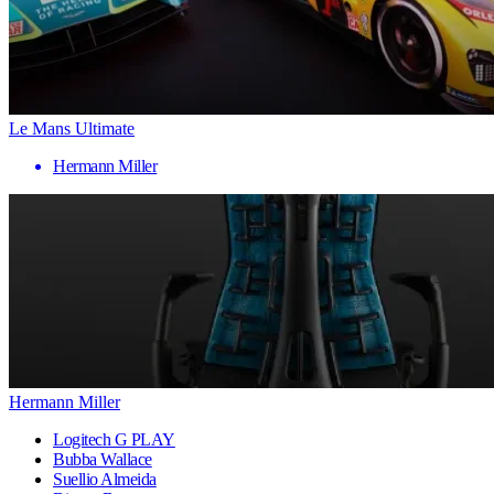
Le Mans Ultimate
Hermann Miller
Hermann Miller
Logitech G PLAY
Bubba Wallace
Suellio Almeida