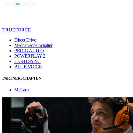
TRUEFORCE
Direct Drive
Mechanische Schalter
PRO-G AUDIO
POWERPLAY 2
LIGHTSYNC
BLUE VO!CE
PARTNERSCHAFTEN
McLaren