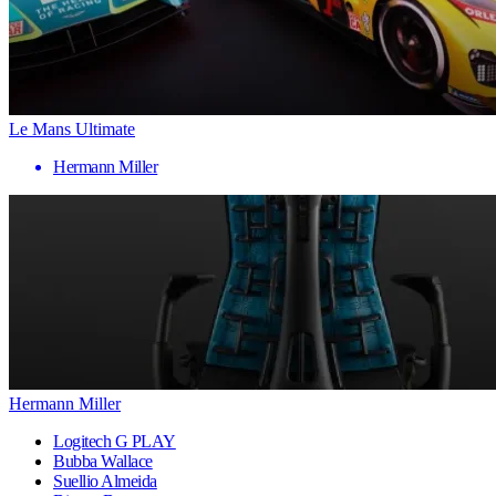
Le Mans Ultimate
Hermann Miller
Hermann Miller
Logitech G PLAY
Bubba Wallace
Suellio Almeida