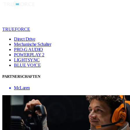
TRUEFORCE
Direct Drive
Mechanische Schalter
PRO-G AUDIO
POWERPLAY 2
LIGHTSYNC
BLUE VO!CE
PARTNERSCHAFTEN
McLaren