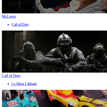
McLaren
Call of Duty
Call of Duty
Le Mans Ultimate