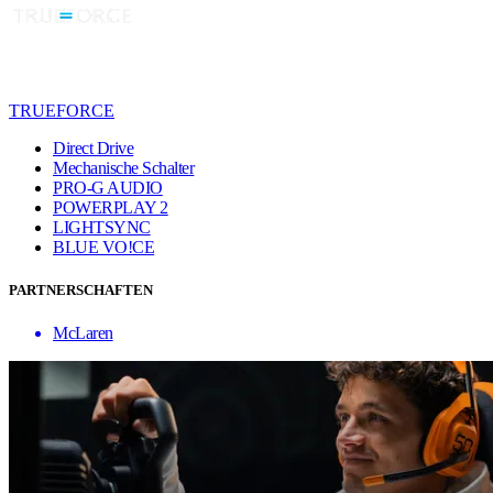
TRUEFORCE
Direct Drive
Mechanische Schalter
PRO-G AUDIO
POWERPLAY 2
LIGHTSYNC
BLUE VO!CE
PARTNERSCHAFTEN
McLaren