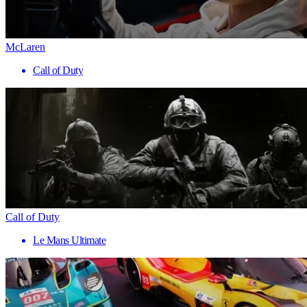
McLaren
Call of Duty
Call of Duty
Le Mans Ultimate