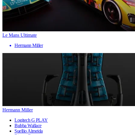
Le Mans Ultimate
Hermann Miller
Hermann Miller
Logitech G PLAY
Bubba Wallace
Suellio Almeida