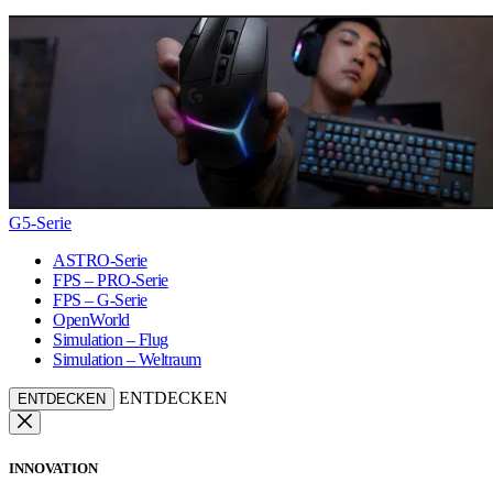
G5-Serie
ASTRO-Serie
FPS – PRO-Serie
FPS – G-Serie
OpenWorld
Simulation – Flug
Simulation – Weltraum
ENTDECKEN
ENTDECKEN
INNOVATION