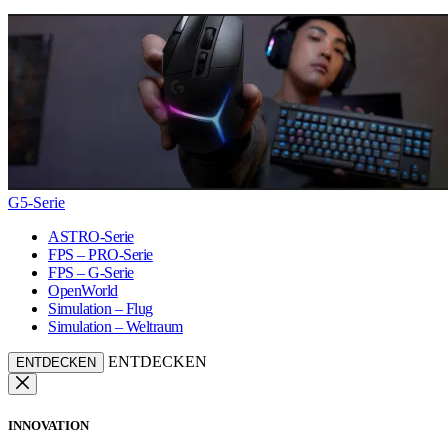
G5-Serie
ASTRO-Serie
FPS – PRO-Serie
FPS – G-Serie
OpenWorld
Simulation – Flug
Simulation – Weltraum
ENTDECKEN
ENTDECKEN
INNOVATION