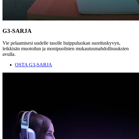
G3-SARJA
Vie pelaamisesi uudelle tasolle huippuluokan suorituskyvyn,
leikkisän muotoilun ja monipuolisten mukautusmahdollisuuksien
avulla.
OSTA G3-SARJA