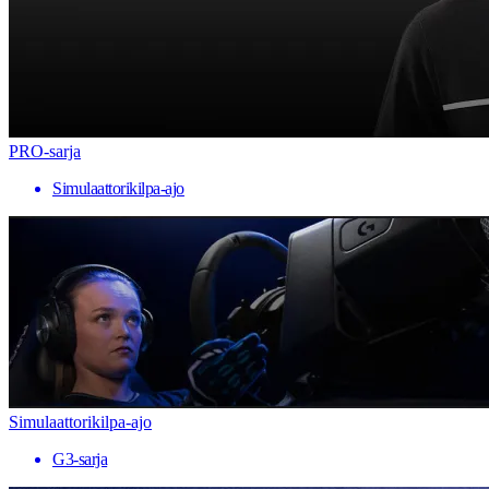
PRO-sarja
Simulaattorikilpa-ajo
Simulaattorikilpa-ajo
G3-sarja