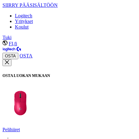
SIIRRY PÄÄSISÄLTÖÖN
Logitech
Yritykset
Koulut
Tuki
FI,fi
OSTA
OSTA
OSTA LUOKAN MUKAAN
Pelihiiret