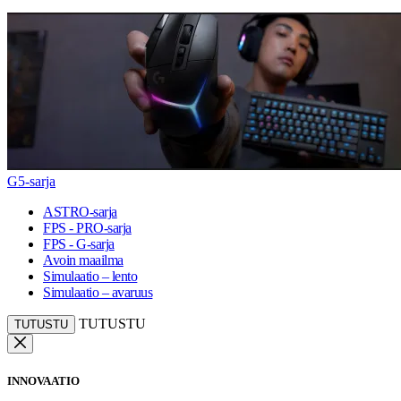
G5-sarja
ASTRO-sarja
FPS - PRO-sarja
FPS - G-sarja
Avoin maailma
Simulaatio – lento
Simulaatio – avaruus
TUTUSTU
TUTUSTU
INNOVAATIO