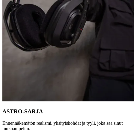
ASTRO-SARJA
Ennennäkemätön realismi, yksityiskohdat ja tyyli, joka saa sinut
mukaan peliin.