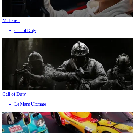
McLaren
Call of Duty
Call of Duty
Le Mans Ultimate