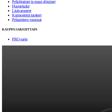
Peliohjaimet ja muut ohjaimet
Huonekalut
Lisävarusteet
Kunnostetut tuotteet
Pelaamisen varaosat
KAUPPA SARJOITTAIN
PRO-sarja