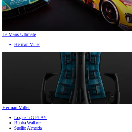
Le Mans Ultimate
Herman Miller
Herman Miller
Logitech G PLAY
Bubba Wallace
Suellio Almeida