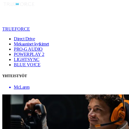
TRUEFORCE
Direct Drive
Mekaaniset kytkimet
PRO-G AUDIO
POWERPLAY 2
LIGHTSYNC
BLUE VO!CE
YHTEISTYÖT
McLaren