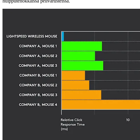
huipputehokkaissa pelivarusteissa.