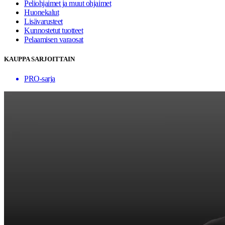
Peliohjaimet ja muut ohjaimet
Huonekalut
Lisävarusteet
Kunnostetut tuotteet
Pelaamisen varaosat
KAUPPA SARJOITTAIN
PRO-sarja