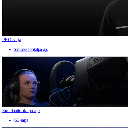
PRO-sarja
Simulaattorikilpa-ajo
Simulaattorikilpa-ajo
G3-sarja