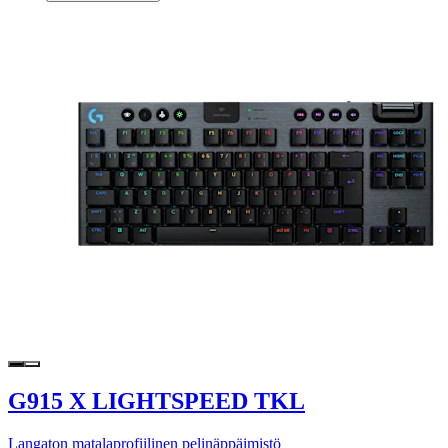
G915 X LIGHTSPEED TKL
Langaton matalaprofiilinen pelinäppäimistö