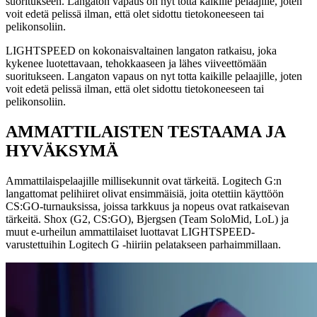
suoritukseen. Langaton vapaus on nyt totta kaikille pelaajille, joten
voit edetä pelissä ilman, että olet sidottu tietokoneeseen tai
pelikonsoliin.
LIGHTSPEED on kokonaisvaltainen langaton ratkaisu, joka
kykenee luotettavaan, tehokkaaseen ja lähes viiveettömään
suoritukseen. Langaton vapaus on nyt totta kaikille pelaajille, joten
voit edetä pelissä ilman, että olet sidottu tietokoneeseen tai
pelikonsoliin.
AMMATTILAISTEN TESTAAMA JA
HYVÄKSYMÄ
Ammattilaispelaajille millisekunnit ovat tärkeitä. Logitech G:n
langattomat pelihiiret olivat ensimmäisiä, joita otettiin käyttöön
CS:GO-turnauksissa, joissa tarkkuus ja nopeus ovat ratkaisevan
tärkeitä. Shox (G2, CS:GO), Bjergsen (Team SoloMid, LoL) ja
muut e-urheilun ammattilaiset luottavat LIGHTSPEED-
varustettuihin Logitech G ‑hiiriin pelatakseen parhaimmillaan.