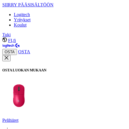
SIIRRY PÄÄSISÄLTÖÖN
Logitech
Yritykset
Koulut
Tuki
FI,fi
OSTA
OSTA
OSTA LUOKAN MUKAAN
Pelihiiret