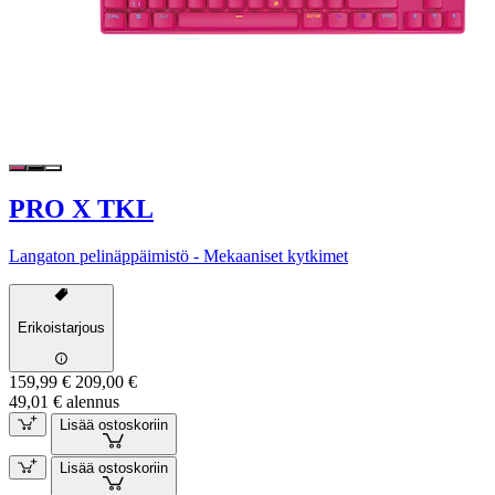
PRO X TKL
Langaton pelinäppäimistö - Mekaaniset kytkimet
Erikoistarjous
159,99 €
209,00 €
49,01 € alennus
Lisää ostoskoriin
Lisää ostoskoriin