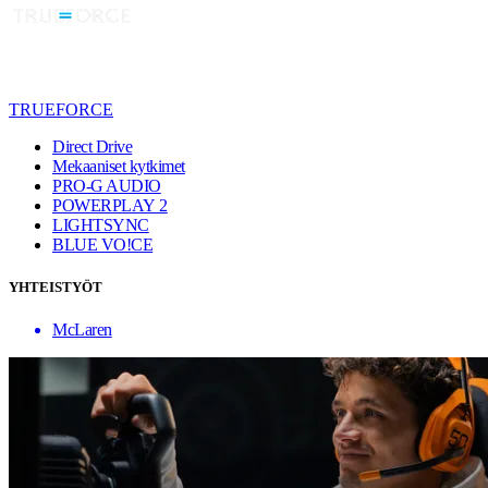
TRUEFORCE
Direct Drive
Mekaaniset kytkimet
PRO-G AUDIO
POWERPLAY 2
LIGHTSYNC
BLUE VO!CE
YHTEISTYÖT
McLaren