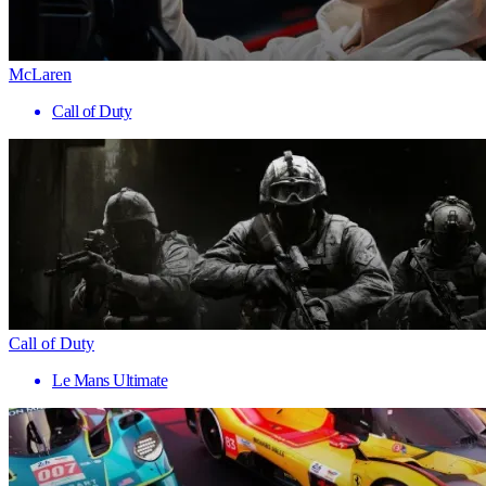
McLaren
Call of Duty
Call of Duty
Le Mans Ultimate