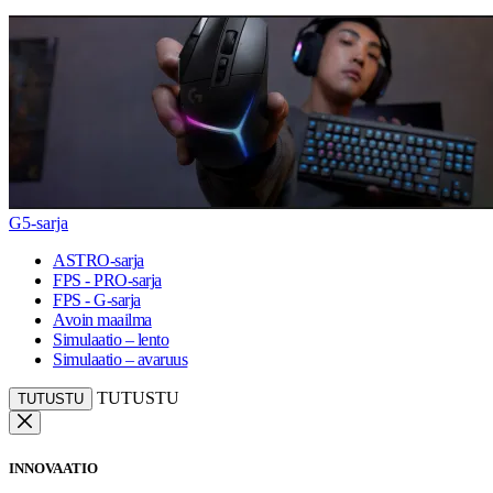
G5-sarja
ASTRO-sarja
FPS - PRO-sarja
FPS - G-sarja
Avoin maailma
Simulaatio – lento
Simulaatio – avaruus
TUTUSTU
TUTUSTU
INNOVAATIO