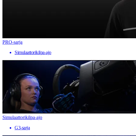
PRO-sarja
Simulaattorikilpa-ajo
Simulaattorikilpa-ajo
G3-sarja