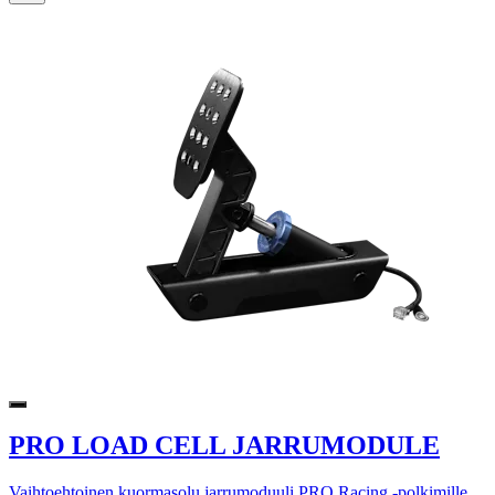
PRO LOAD CELL JARRUMODULE
Vaihtoehtoinen kuormasolu jarrumoduuli PRO Racing -polkimille