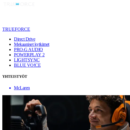
TRUEFORCE
Direct Drive
Mekaaniset kytkimet
PRO-G AUDIO
POWERPLAY 2
LIGHTSYNC
BLUE VO!CE
YHTEISTYÖT
McLaren