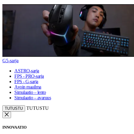
G5-sarja
ASTRO-sarja
FPS - PRO-sarja
FPS - G-sarja
Avoin maailma
Simulaatio – lento
Simulaatio – avaruus
TUTUSTU
TUTUSTU
INNOVAATIO