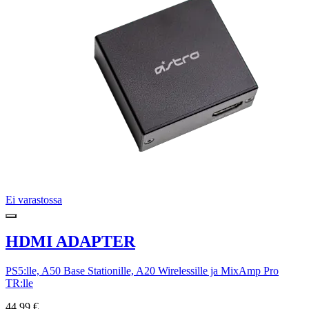
Ei varastossa
HDMI ADAPTER
PS5:lle, A50 Base Stationille, A20 Wirelessille ja MixAmp Pro
TR:lle
44,99 €