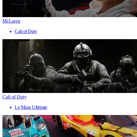
McLaren
Call of Duty
Call of Duty
Le Mans Ultimate