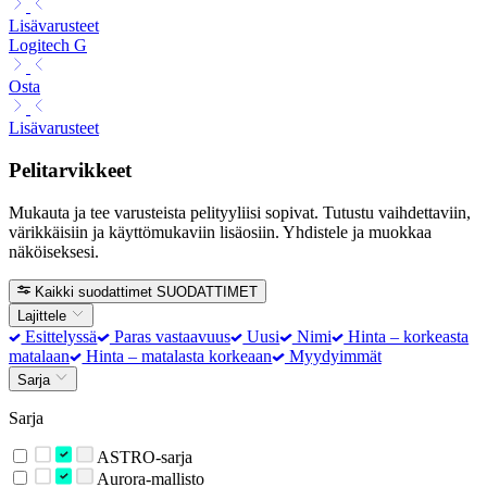
Lisävarusteet
Logitech G
Osta
Lisävarusteet
Pelitarvikkeet
Mukauta ja tee varusteista pelityyliisi sopivat. Tutustu vaihdettaviin,
värikkäisiin ja käyttömukaviin lisäosiin. Yhdistele ja muokkaa
näköiseksesi.
Kaikki suodattimet
SUODATTIMET
Lajittele
Esittelyssä
Paras vastaavuus
Uusi
Nimi
Hinta – korkeasta
matalaan
Hinta – matalasta korkeaan
Myydyimmät
Sarja
Sarja
ASTRO-sarja
Aurora-mallisto