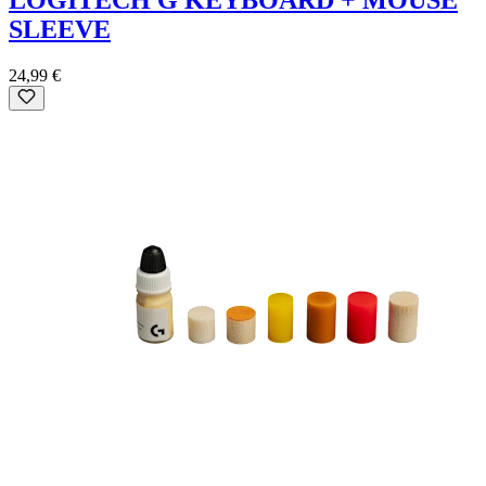
LOGITECH G KEYBOARD + MOUSE
SLEEVE
24,99 €