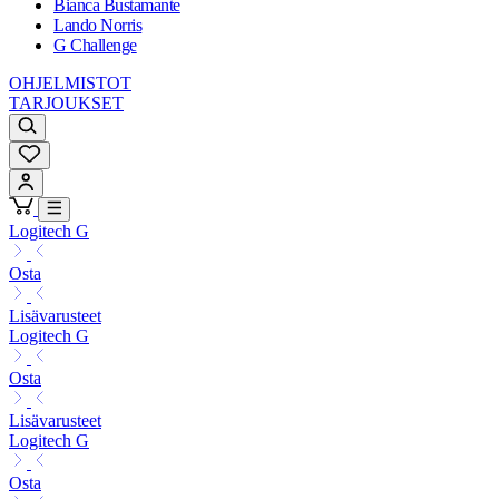
Bianca Bustamante
Lando Norris
G Challenge
OHJELMISTOT
TARJOUKSET
Logitech G
Osta
Lisävarusteet
Logitech G
Osta
Lisävarusteet
Logitech G
Osta