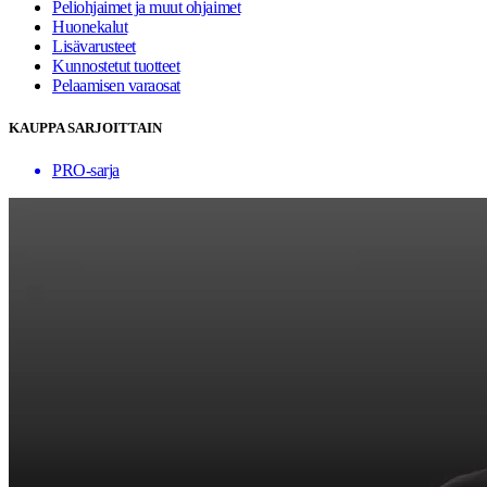
Peliohjaimet ja muut ohjaimet
Huonekalut
Lisävarusteet
Kunnostetut tuotteet
Pelaamisen varaosat
KAUPPA SARJOITTAIN
PRO-sarja