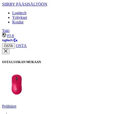
SIIRRY PÄÄSISÄLTÖÖN
Logitech
Yritykset
Koulut
Tuki
FI,fi
OSTA
OSTA
OSTA LUOKAN MUKAAN
Pelihiiret