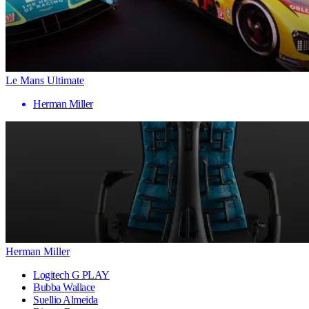
Le Mans Ultimate
Herman Miller
Herman Miller
Logitech G PLAY
Bubba Wallace
Suellio Almeida