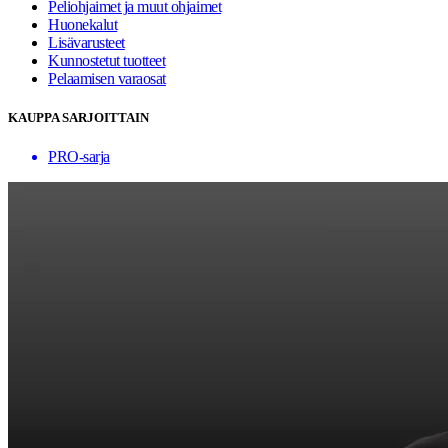
Peliohjaimet ja muut ohjaimet
Huonekalut
Lisävarusteet
Kunnostetut tuotteet
Pelaamisen varaosat
KAUPPA SARJOITTAIN
PRO-sarja