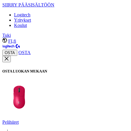
SIIRRY PÄÄSISÄLTÖÖN
Logitech
Yritykset
Koulut
Tuki
FI,fi
OSTA
OSTA
OSTA LUOKAN MUKAAN
Pelihiiret