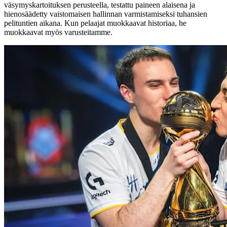
väsymyskartoituksen perusteella, testattu paineen alaisena ja
hienosäädetty vaistomaisen hallinnan varmistamiseksi tuhansien
pelituntien aikana. Kun pelaajat muokkaavat historiaa, he
muokkaavat myös varusteitamme.