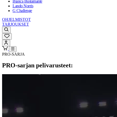
Bianca Bustamante
Lando Norris
G Challenge
OHJELMISTOT
TARJOUKSET
PRO-SARJA
PRO-sarjan pelivarusteet: