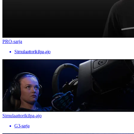
PRO-sarja
Simulaattorikilpa-ajo
Simulaattorikilpa-ajo
G3-sarja