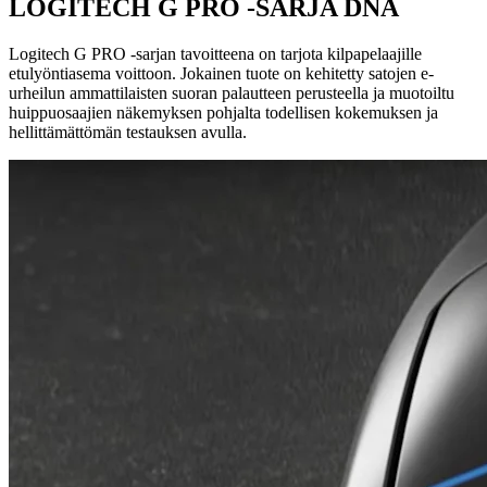
LOGITECH G PRO -SARJA DNA
Logitech G PRO -sarjan tavoitteena on tarjota kilpapelaajille
etulyöntiasema voittoon. Jokainen tuote on kehitetty satojen e-
urheilun ammattilaisten suoran palautteen perusteella ja muotoiltu
huippuosaajien näkemyksen pohjalta todellisen kokemuksen ja
hellittämättömän testauksen avulla.