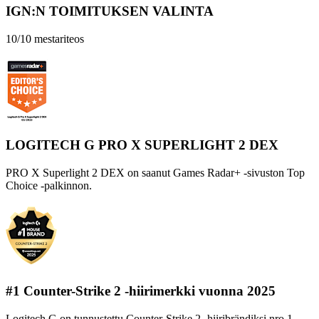
IGN:N TOIMITUKSEN VALINTA
10/10 mestariteos
LOGITECH G PRO X SUPERLIGHT 2 DEX
PRO X Superlight 2 DEX on saanut Games Radar+ -sivuston Top
Choice -palkinnon.
#1 Counter-Strike 2 -hiirimerkki vuonna 2025
Logitech G on tunnustettu Counter-Strike 2 -hiiribrändiksi nro 1