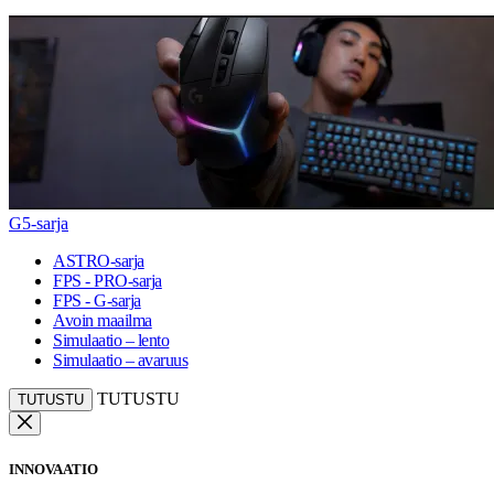
G5-sarja
ASTRO-sarja
FPS - PRO-sarja
FPS - G-sarja
Avoin maailma
Simulaatio – lento
Simulaatio – avaruus
TUTUSTU
TUTUSTU
INNOVAATIO