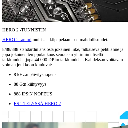
HERO 2 -TUNNISTIN
HERO 2 -anturi
mullistaa kilpapelaamisen mahdollisuudet.
8/88/888-standardin ansiosta jokainen liike, ratkaiseva pelitilanne ja
jopa jokainen temppulaukaus seurataan yli-inhimillisellä
tarkkuudella jopa 44 000 DPI:n tarkkuudella. Kahdeksan voittavan
voiman joukkoon kuuluvat:
8 kHz:n päivitysnopeus
88 G:n kiihtyvyys
888 IPS:N NOPEUS
ESITTELYSSÄ HERO 2