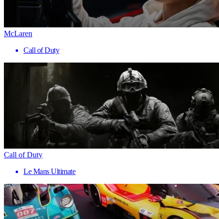
McLaren
Call of Duty
Call of Duty
Le Mans Ultimate