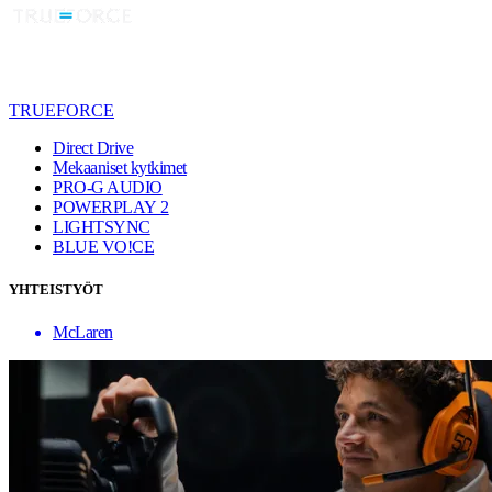
TRUEFORCE
Direct Drive
Mekaaniset kytkimet
PRO-G AUDIO
POWERPLAY 2
LIGHTSYNC
BLUE VO!CE
YHTEISTYÖT
McLaren