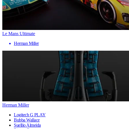
Le Mans Ultimate
Herman Miller
Herman Miller
Logitech G PLAY
Bubba Wallace
Suellio Almeida