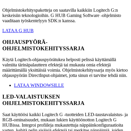
Ohjelmistokehityspaketteja on saatavilla kaikkiin Logitech G:n
keskeisiin teknologioihin. G HUB Gaming Software -ohjelmisto
vaaditaan työskentelyyn SDK:n kanssa.
LATAA G HUB
OHJAUSPYÖRÄ-
OHJELMISTOKEHITYSSARJA
Käytä Logitech-ohjauspyörätukea helposti pelissä käyttämällä
valmiita tärinäpalautteen efektejä tai mukauta omia efektejä
määrittämällä yksittäisiä voimia. Ohjelmistokehityssarja myös kietoo
ohjauspyörän DirectInput-ohjaimet, jotta sinun ei tarvitse tehdä niin.
LATAA WINDOWSILLE
LED-VALAISTUKSEN
OHJELMISTOKEHITYSSARJA
Saat käyttöösi kaikki Logitech G -tuotteiden LED-taustavalaistus- ja
RGB-ominaisuudet, mukaan lukien käyttöönotton Logitech G
HUBissa. Integroi profiileja mukautettuja näppäinkonfiguraatioita
varten, kehitä pelin sisäisiä efektejä tai merkitse näppäimiä, joiden