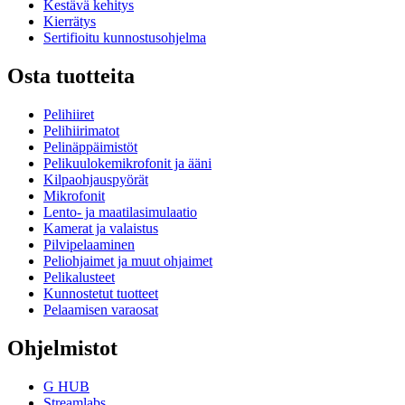
Kestävä kehitys
Kierrätys
Sertifioitu kunnostusohjelma
Osta tuotteita
Pelihiiret
Pelihiirimatot
Pelinäppäimistöt
Pelikuulokemikrofonit ja ääni
Kilpaohjauspyörät
Mikrofonit
Lento- ja maatilasimulaatio
Kamerat ja valaistus
Pilvipelaaminen
Peliohjaimet ja muut ohjaimet
Pelikalusteet
Kunnostetut tuotteet
Pelaamisen varaosat
Ohjelmistot
G HUB
Streamlabs