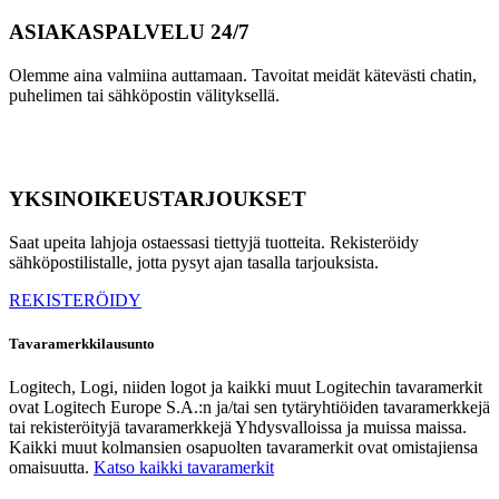
ASIAKASPALVELU 24/7
Olemme aina valmiina auttamaan. Tavoitat meidät kätevästi chatin,
puhelimen tai sähköpostin välityksellä.
YKSINOIKEUSTARJOUKSET
Saat upeita lahjoja ostaessasi tiettyjä tuotteita. Rekisteröidy
sähköpostilistalle, jotta pysyt ajan tasalla tarjouksista.
REKISTERÖIDY
Tavaramerkkilausunto
Logitech, Logi, niiden logot ja kaikki muut Logitechin tavaramerkit
ovat Logitech Europe S.A.:n ja/tai sen tytäryhtiöiden tavaramerkkejä
tai rekisteröityjä tavaramerkkejä Yhdysvalloissa ja muissa maissa.
Kaikki muut kolmansien osapuolten tavaramerkit ovat omistajiensa
omaisuutta.
Katso kaikki tavaramerkit