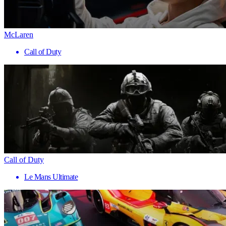
McLaren
Call of Duty
Call of Duty
Le Mans Ultimate