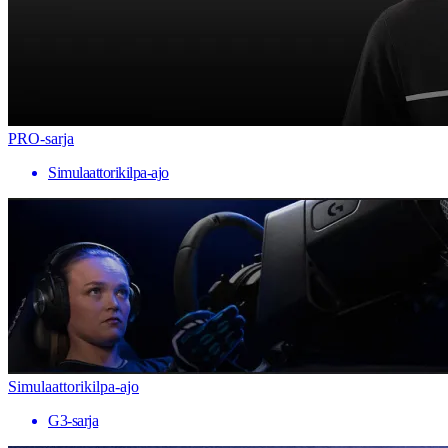
PRO-sarja
Simulaattorikilpa-ajo
Simulaattorikilpa-ajo
G3-sarja