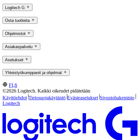
Logitech G
Osta tuotteita
Ohjelmistot
Asiakaspalvelu
Asetukset
Yhteistyökumppanit ja ohjelmat
FI,fi
©2026 Logitech. Kaikki oikeudet pidätetään
Käyttöehdot
Tietosuojakäytäntö
Evästeasetukset
Sivustohakemisto
Logitech