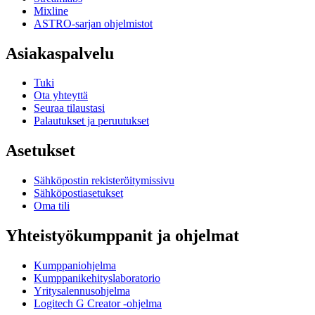
Mixline
ASTRO-sarjan ohjelmistot
Asiakaspalvelu
Tuki
Ota yhteyttä
Seuraa tilaustasi
Palautukset ja peruutukset
Asetukset
Sähköpostin rekisteröitymissivu
Sähköpostiasetukset
Oma tili
Yhteistyökumppanit ja ohjelmat
Kumppaniohjelma
Kumppanikehityslaboratorio
Yritysalennusohjelma
Logitech G Creator -ohjelma