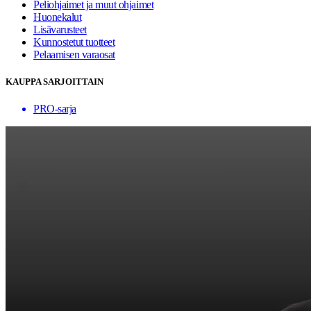
Peliohjaimet ja muut ohjaimet
Huonekalut
Lisävarusteet
Kunnostetut tuotteet
Pelaamisen varaosat
KAUPPA SARJOITTAIN
PRO-sarja