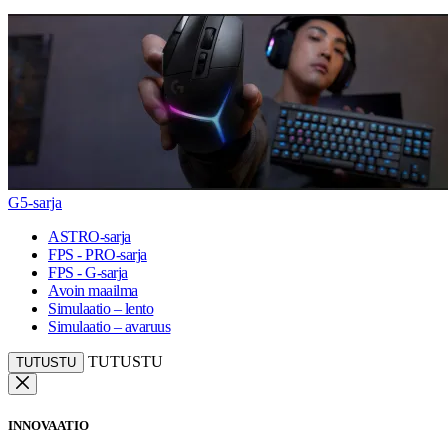
G5-sarja
ASTRO-sarja
FPS - PRO-sarja
FPS - G-sarja
Avoin maailma
Simulaatio – lento
Simulaatio – avaruus
TUTUSTU
TUTUSTU
INNOVAATIO