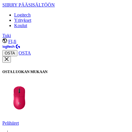
SIIRRY PÄÄSISÄLTÖÖN
Logitech
Yritykset
Koulut
Tuki
FI,fi
OSTA
OSTA
OSTA LUOKAN MUKAAN
Pelihiiret