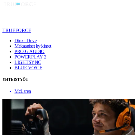
TRUEFORCE
Direct Drive
Mekaaniset kytkimet
PRO-G AUDIO
POWERPLAY 2
LIGHTSYNC
BLUE VO!CE
YHTEISTYÖT
McLaren