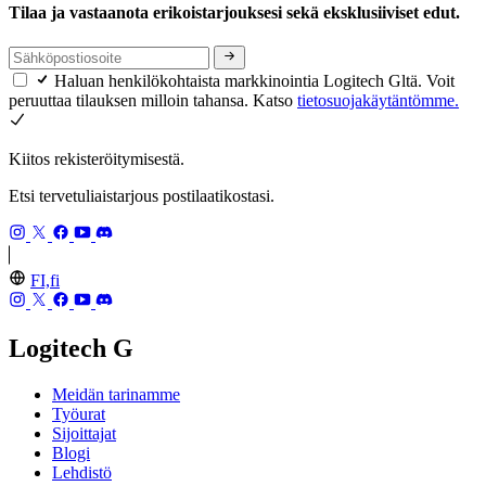
Tilaa ja vastaanota erikoistarjouksesi sekä eksklusiiviset edut.
Haluan henkilökohtaista markkinointia Logitech Gltä. Voit
peruuttaa tilauksen milloin tahansa. Katso
tietosuojakäytäntömme.
Kiitos rekisteröitymisestä.
Etsi tervetuliaistarjous postilaatikostasi.
FI,fi
Logitech G
Meidän tarinamme
Työurat
Sijoittajat
Blogi
Lehdistö