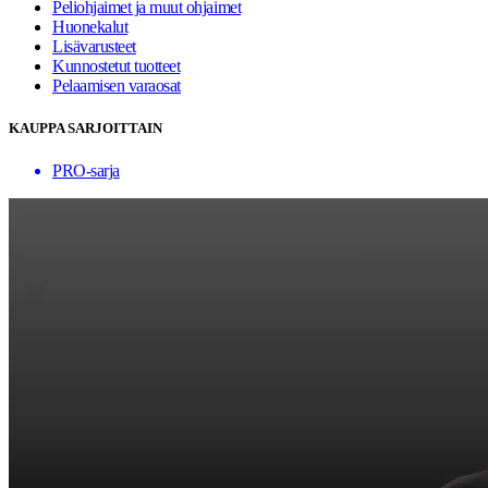
Peliohjaimet ja muut ohjaimet
Huonekalut
Lisävarusteet
Kunnostetut tuotteet
Pelaamisen varaosat
KAUPPA SARJOITTAIN
PRO-sarja