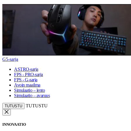
G5-sarja
ASTRO-sarja
FPS - PRO-sarja
FPS - G-sarja
Avoin maailma
Simulaatio – lento
Simulaatio – avaruus
TUTUSTU
TUTUSTU
INNOVAATIO