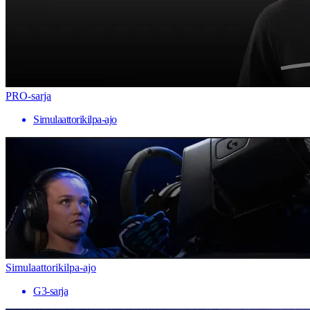
PRO-sarja
Simulaattorikilpa-ajo
Simulaattorikilpa-ajo
G3-sarja