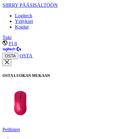
SIIRRY PÄÄSISÄLTÖÖN
Logitech
Yritykset
Koulut
Tuki
FI,fi
OSTA
OSTA
OSTA LUOKAN MUKAAN
Pelihiiret