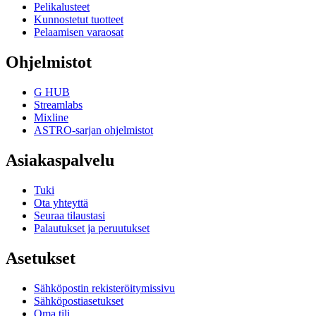
Pelikalusteet
Kunnostetut tuotteet
Pelaamisen varaosat
Ohjelmistot
G HUB
Streamlabs
Mixline
ASTRO-sarjan ohjelmistot
Asiakaspalvelu
Tuki
Ota yhteyttä
Seuraa tilaustasi
Palautukset ja peruutukset
Asetukset
Sähköpostin rekisteröitymissivu
Sähköpostiasetukset
Oma tili