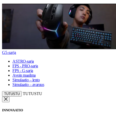
G5-sarja
ASTRO-sarja
FPS - PRO-sarja
FPS - G-sarja
Avoin maailma
Simulaatio – lento
Simulaatio – avaruus
TUTUSTU
TUTUSTU
INNOVAATIO