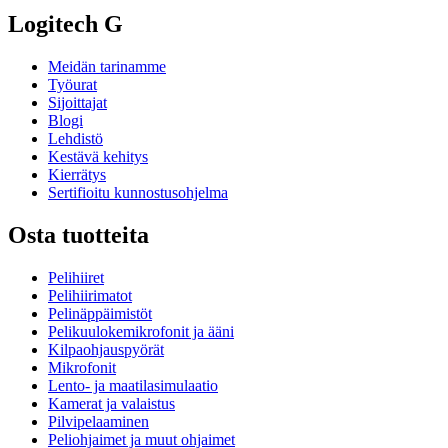
Logitech G
Meidän tarinamme
Työurat
Sijoittajat
Blogi
Lehdistö
Kestävä kehitys
Kierrätys
Sertifioitu kunnostusohjelma
Osta tuotteita
Pelihiiret
Pelihiirimatot
Pelinäppäimistöt
Pelikuulokemikrofonit ja ääni
Kilpaohjauspyörät
Mikrofonit
Lento- ja maatilasimulaatio
Kamerat ja valaistus
Pilvipelaaminen
Peliohjaimet ja muut ohjaimet