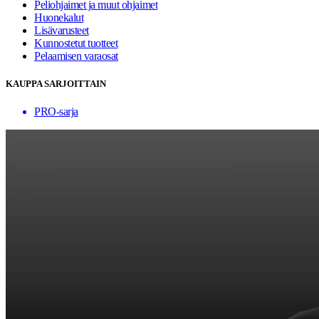
Peliohjaimet ja muut ohjaimet
Huonekalut
Lisävarusteet
Kunnostetut tuotteet
Pelaamisen varaosat
KAUPPA SARJOITTAIN
PRO-sarja