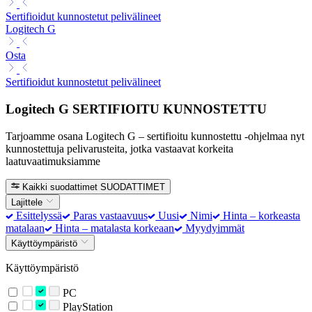
Sertifioidut kunnostetut pelivälineet
Logitech G
Osta
Sertifioidut kunnostetut pelivälineet
Logitech G SERTIFIOITU KUNNOSTETTU
Tarjoamme osana Logitech G – sertifioitu kunnostettu -ohjelmaa nyt
kunnostettuja pelivarusteita, jotka vastaavat korkeita
laatuvaatimuksiamme
Kaikki suodattimet
SUODATTIMET
Lajittele
Esittelyssä
Paras vastaavuus
Uusi
Nimi
Hinta – korkeasta
matalaan
Hinta – matalasta korkeaan
Myydyimmät
Käyttöympäristö
Käyttöympäristö
PC
PlayStation