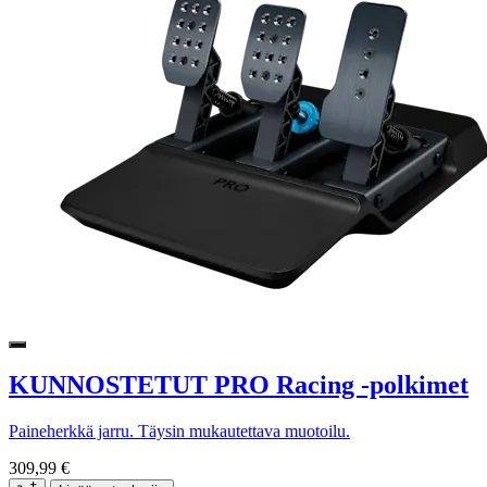
KUNNOSTETUT PRO Racing -polkimet
Paineherkkä jarru. Täysin mukautettava muotoilu.
309,99 €