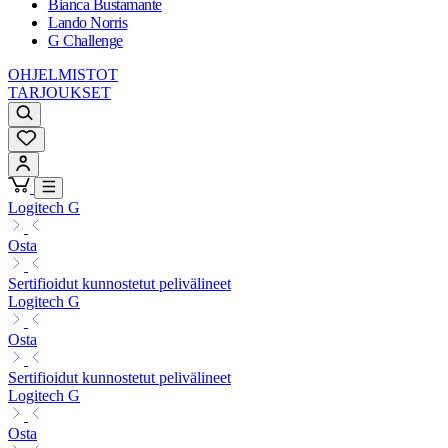
Bianca Bustamante
Lando Norris
G Challenge
OHJELMISTOT
TARJOUKSET
Logitech G
Osta
Sertifioidut kunnostetut pelivälineet
Logitech G
Osta
Sertifioidut kunnostetut pelivälineet
Logitech G
Osta