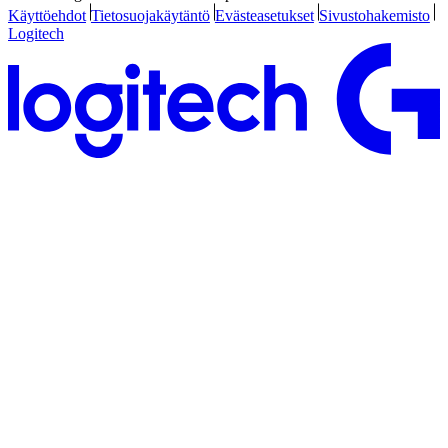
Käyttöehdot
Tietosuojakäytäntö
Evästeasetukset
Sivustohakemisto
Logitech