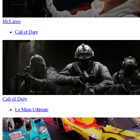
McLaren
Call of Duty
Call of Duty
Le Mans Ultimate