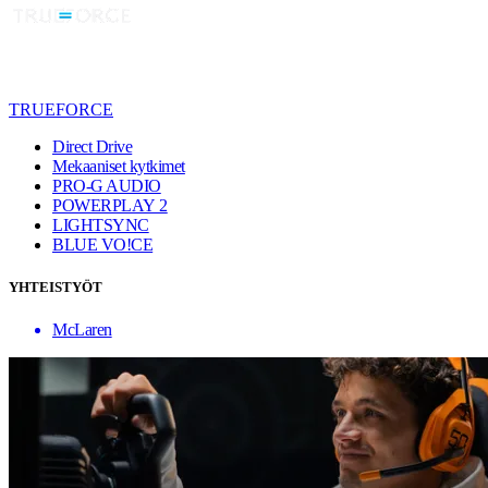
TRUEFORCE
Direct Drive
Mekaaniset kytkimet
PRO-G AUDIO
POWERPLAY 2
LIGHTSYNC
BLUE VO!CE
YHTEISTYÖT
McLaren