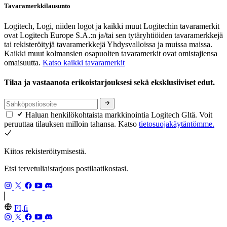
Tavaramerkkilausunto
Logitech, Logi, niiden logot ja kaikki muut Logitechin tavaramerkit
ovat Logitech Europe S.A.:n ja/tai sen tytäryhtiöiden tavaramerkkejä
tai rekisteröityjä tavaramerkkejä Yhdysvalloissa ja muissa maissa.
Kaikki muut kolmansien osapuolten tavaramerkit ovat omistajiensa
omaisuutta.
Katso kaikki tavaramerkit
Tilaa ja vastaanota erikoistarjouksesi sekä eksklusiiviset edut.
Haluan henkilökohtaista markkinointia Logitech Gltä. Voit
peruuttaa tilauksen milloin tahansa. Katso
tietosuojakäytäntömme.
Kiitos rekisteröitymisestä.
Etsi tervetuliaistarjous postilaatikostasi.
FI,fi