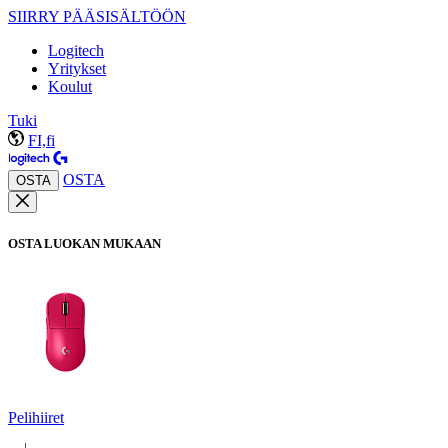
SIIRRY PÄÄSISÄLTÖÖN
Logitech
Yritykset
Koulut
Tuki
FI,fi
OSTA
OSTA
OSTA LUOKAN MUKAAN
Pelihiiret