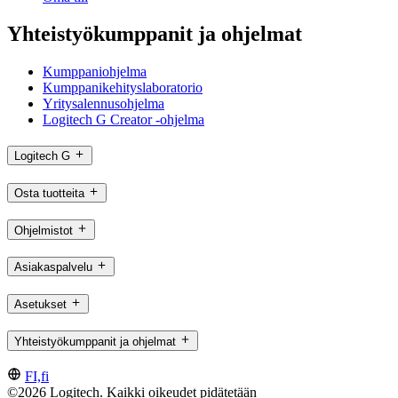
Yhteistyökumppanit ja ohjelmat
Kumppaniohjelma
Kumppanikehityslaboratorio
Yritysalennusohjelma
Logitech G Creator -ohjelma
Logitech G
Osta tuotteita
Ohjelmistot
Asiakaspalvelu
Asetukset
Yhteistyökumppanit ja ohjelmat
FI,fi
©2026 Logitech. Kaikki oikeudet pidätetään