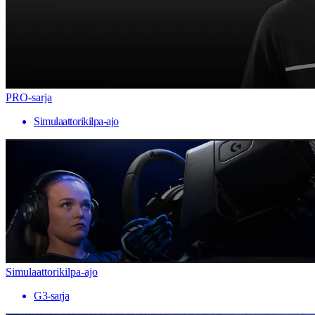
PRO-sarja
Simulaattorikilpa-ajo
Simulaattorikilpa-ajo
G3-sarja