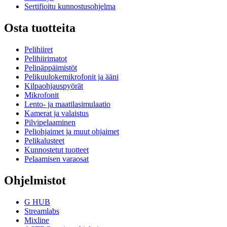
Sertifioitu kunnostusohjelma
Osta tuotteita
Pelihiiret
Pelihiirimatot
Pelinäppäimistöt
Pelikuulokemikrofonit ja ääni
Kilpaohjauspyörät
Mikrofonit
Lento- ja maatilasimulaatio
Kamerat ja valaistus
Pilvipelaaminen
Peliohjaimet ja muut ohjaimet
Pelikalusteet
Kunnostetut tuotteet
Pelaamisen varaosat
Ohjelmistot
G HUB
Streamlabs
Mixline