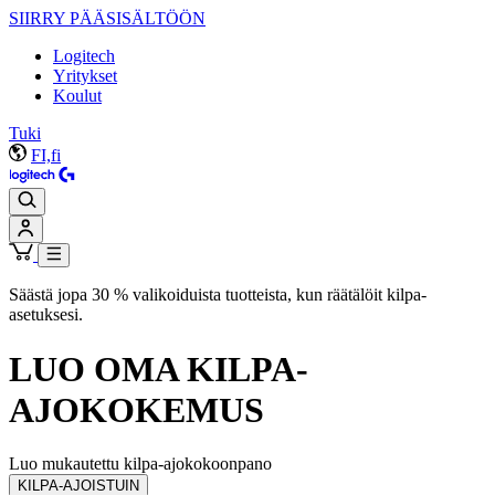
SIIRRY PÄÄSISÄLTÖÖN
Logitech
Yritykset
Koulut
Tuki
FI,fi
Säästä jopa 30 % valikoiduista tuotteista, kun räätälöit kilpa-
asetuksesi.
LUO OMA
KILPA-
AJOKOKEMUS
Luo mukautettu kilpa-ajokokoonpano
KILPA-AJOISTUIN