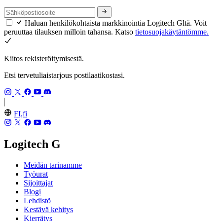
Haluan henkilökohtaista markkinointia Logitech Gltä. Voit
peruuttaa tilauksen milloin tahansa. Katso
tietosuojakäytäntömme.
Kiitos rekisteröitymisestä.
Etsi tervetuliaistarjous postilaatikostasi.
FI,fi
Logitech G
Meidän tarinamme
Työurat
Sijoittajat
Blogi
Lehdistö
Kestävä kehitys
Kierrätys