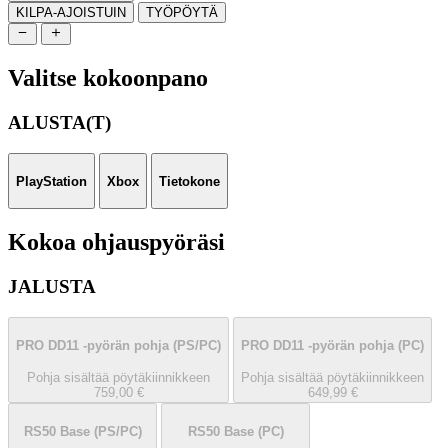
KILPA-AJOISTUIN
TYÖPÖYTÄ
Valitse kokoonpano
ALUSTA(T)
PlayStation
Xbox
Tietokone
Kokoa ohjauspyöräsi
JALUSTA
PRO DD11 -pyörän pohja
(PS/PC)
PRO DD11 -pyörän pohja
(PC)
Pohja sisältää pöytäkiinnikkeen
Pohja sisältää pöytäkiinnikkeen
759,00 €
649,99 €
RS50 Base
(PS/PC)
RS50 Base
(PC)