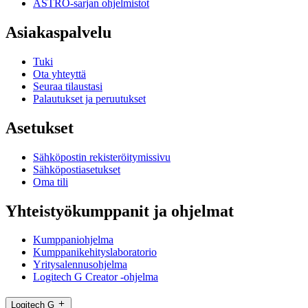
ASTRO-sarjan ohjelmistot
Asiakaspalvelu
Tuki
Ota yhteyttä
Seuraa tilaustasi
Palautukset ja peruutukset
Asetukset
Sähköpostin rekisteröitymissivu
Sähköpostiasetukset
Oma tili
Yhteistyökumppanit ja ohjelmat
Kumppaniohjelma
Kumppanikehityslaboratorio
Yritysalennusohjelma
Logitech G Creator -ohjelma
Logitech G