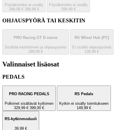
Pöytäkiinnike ei sisälly
Pöytäkiinnike ei sisälly
349,99 €
399,99 €
299,99 €
OHJAUSPYÖRÄ TAI KESKITIN
PRO Racing GT D vanne
RS Wheel Hub
(PC)
Sisältää keskit­timen ja ohjauspyörän
Ei sisällä ohjauspyörää
299,00 €
139,99 €
Valinnaiset lisäosat
PEDALS
PRO RACING PEDALS
RS Pedals
Polkimet sisältävät kytkimen
Kytkin ei sisälly toimitukseen
329,99 €
399,00 €
149,99 €
RS-kytkinmoduuli
39,99 €