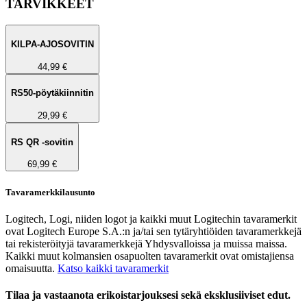
TARVIKKEET
KILPA-AJOSOVITIN
44,99 €
RS50-pöytäkiinnitin
29,99 €
RS QR -sovitin
69,99 €
Tavaramerkkilausunto
Logitech, Logi, niiden logot ja kaikki muut Logitechin tavaramerkit
ovat Logitech Europe S.A.:n ja/tai sen tytäryhtiöiden tavaramerkkejä
tai rekisteröityjä tavaramerkkejä Yhdysvalloissa ja muissa maissa.
Kaikki muut kolmansien osapuolten tavaramerkit ovat omistajiensa
omaisuutta.
Katso kaikki tavaramerkit
Tilaa ja vastaanota erikoistarjouksesi sekä eksklusiiviset edut.