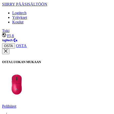
SIIRRY PÄÄSISÄLTÖÖN
Logitech
Yritykset
Koulut
Tuki
FI,fi
OSTA
OSTA
OSTA LUOKAN MUKAAN
Pelihiiret