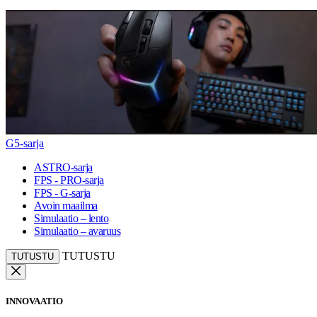
G5-sarja
ASTRO-sarja
FPS - PRO-sarja
FPS - G-sarja
Avoin maailma
Simulaatio – lento
Simulaatio – avaruus
TUTUSTU
TUTUSTU
INNOVAATIO