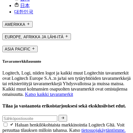
日本
대한민국
AMERIKKA
EUROPE, AFRIKKA JA LÄHI-ITÄ
ASIA PACIFIC
Tavaramerkkilausunto
Logitech, Logi, niiden logot ja kaikki muut Logitechin tavaramerkit
ovat Logitech Europe S.A.:n ja/tai sen tytäryhtiöiden tavaramerkkejä
tai rekisteröityjä tavaramerkkejä Yhdysvalloissa ja muissa maissa.
Kaikki muut kolmansien osapuolten tavaramerkit ovat omistajiensa
omaisuutta.
Katso kaikki tavaramerkit
Tilaa ja vastaanota erikoistarjouksesi sekä eksklusiiviset edut.
Haluan henkilökohtaista markkinointia Logitech Gltä. Voit
peruuttaa tilauksen milloin tahansa. Katso
tietosuojakäytäntömme.