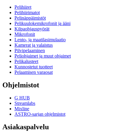
Pelihiiret
Pelihiirimatot
Pelinäppäimistöt
Pelikuulokemikrofonit ja ääni
Kilpaohjauspyörät
Mikrofonit
Lento- ja maatilasimulaatio
Kamerat ja valaistus
Pilvipelaaminen
Peliohjaimet ja muut ohjaimet
Pelikalusteet
Kunnostetut tuotteet
Pelaamisen varaosat
Ohjelmistot
G HUB
Streamlabs
Mixline
ASTRO-sarjan ohjelmistot
Asiakaspalvelu