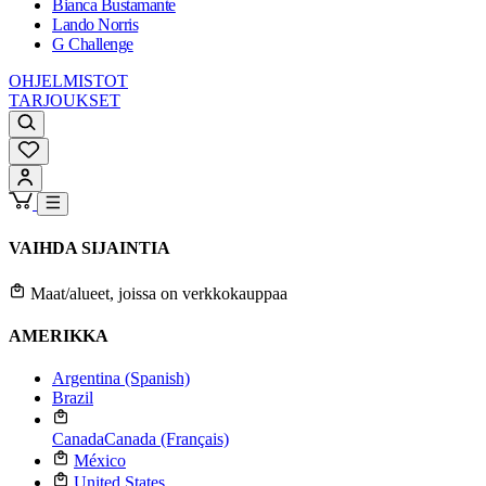
Bianca Bustamante
Lando Norris
G Challenge
OHJELMISTOT
TARJOUKSET
VAIHDA SIJAINTIA
Maat/alueet, joissa on verkkokauppaa
AMERIKKA
Argentina (Spanish)
Brazil
Canada
Canada (Français)
México
United States