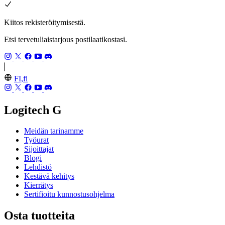
Kiitos rekisteröitymisestä.
Etsi tervetuliaistarjous postilaatikostasi.
FI,fi
Logitech G
Meidän tarinamme
Työurat
Sijoittajat
Blogi
Lehdistö
Kestävä kehitys
Kierrätys
Sertifioitu kunnostusohjelma
Osta tuotteita