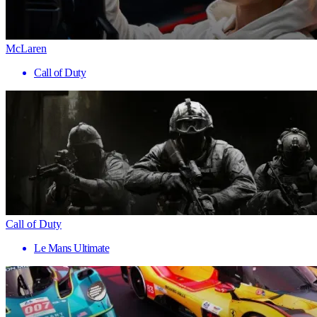
McLaren
Call of Duty
Call of Duty
Le Mans Ultimate