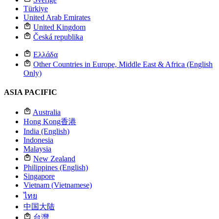
Türkiye
United Arab Emirates
United Kingdom
Česká republika
Ελλάδα
Other Countries in Europe, Middle East & Africa (English
Only)
ASIA PACIFIC
Australia
Hong Kong
香港
India (English)
Indonesia
Malaysia
New Zealand
Philippines (English)
Singapore
Vietnam (Vietnamese)
ไทย
中国大陆
台灣