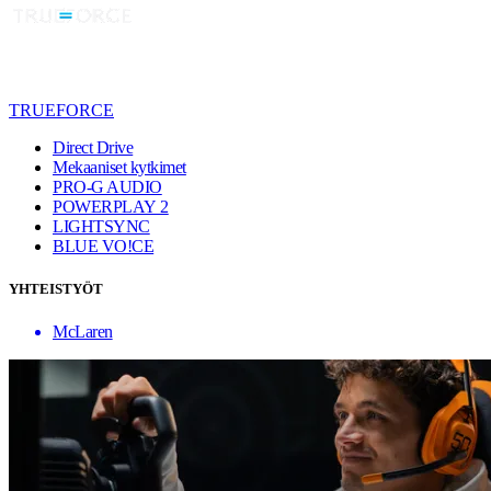
TRUEFORCE
Direct Drive
Mekaaniset kytkimet
PRO-G AUDIO
POWERPLAY 2
LIGHTSYNC
BLUE VO!CE
YHTEISTYÖT
McLaren