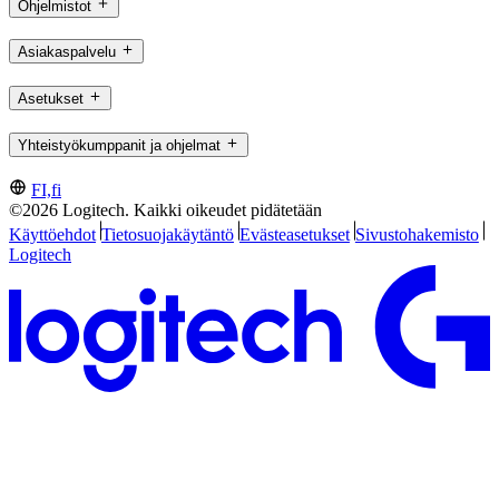
Ohjelmistot
Asiakaspalvelu
Asetukset
Yhteistyökumppanit ja ohjelmat
FI,fi
©2026 Logitech. Kaikki oikeudet pidätetään
Käyttöehdot
Tietosuojakäytäntö
Evästeasetukset
Sivustohakemisto
Logitech