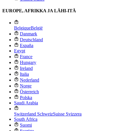
EUROPE, AFRIKKA JA LÄHI-ITÄ
Belgique
België
Danmark
Deutschland
España
Egypt
France
Hungary
Ireland
Italia
Nederland
Norge
Österreich
Polska
Saudi Arabia
Switzerland
Schweiz
Suisse
Svizzera
South Africa
Suomi
Sverige