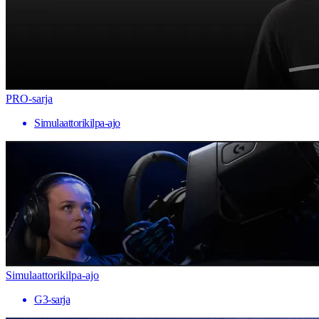
PRO-sarja
Simulaattorikilpa-ajo
Simulaattorikilpa-ajo
G3-sarja