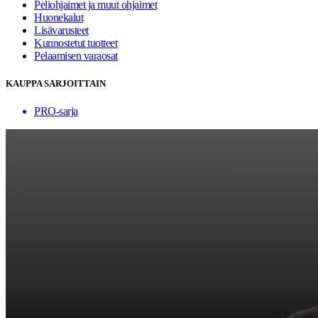
Peliohjaimet ja muut ohjaimet
Huonekalut
Lisävarusteet
Kunnostetut tuotteet
Pelaamisen varaosat
KAUPPA SARJOITTAIN
PRO-sarja