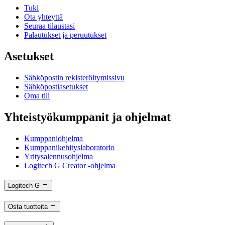
Tuki
Ota yhteyttä
Seuraa tilaustasi
Palautukset ja peruutukset
Asetukset
Sähköpostin rekisteröitymissivu
Sähköpostiasetukset
Oma tili
Yhteistyökumppanit ja ohjelmat
Kumppaniohjelma
Kumppanikehityslaboratorio
Yritysalennusohjelma
Logitech G Creator -ohjelma
Logitech G
Osta tuotteita